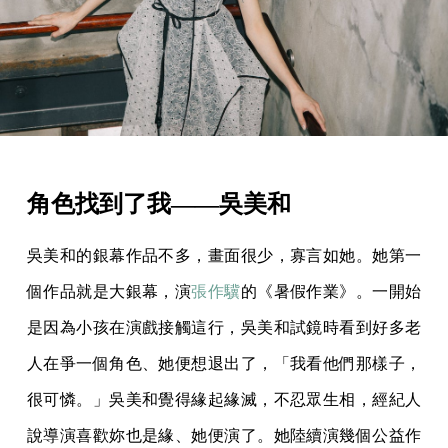
角色找到了我——吳美和
吳美和的銀幕作品不多，畫面很少，寡言如她。她第一
個作品就是大銀幕，演
張作驥
的《暑假作業》。一開始
是因為小孩在演戲接觸這行，吳美和試鏡時看到好多老
人在爭一個角色、她便想退出了，「我看他們那樣子，
很可憐。」吳美和覺得緣起緣滅，不忍眾生相，經紀人
說導演喜歡妳也是緣、她便演了。她陸續演幾個公益作