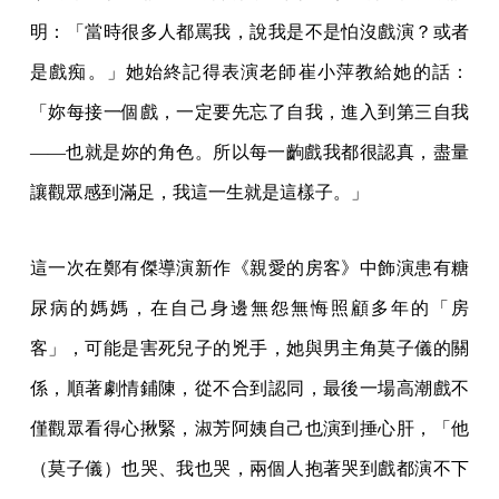
明：「當時很多人都罵我，說我是不是怕沒戲演？或者
是戲痴。」她始終記得表演老師崔小萍教給她的話：
「妳每接一個戲，一定要先忘了自我，進入到第三自我
——也就是妳的角色。所以每一齣戲我都很認真，盡量
讓觀眾感到滿足，我這一生就是這樣子。」
這一次在鄭有傑導演新作《親愛的房客》中飾演患有糖
尿病的媽媽，在自己身邊無怨無悔照顧多年的「房
客」，可能是害死兒子的兇手，她與男主角莫子儀的關
係，順著劇情鋪陳，從不合到認同，最後一場高潮戲不
僅觀眾看得心揪緊，淑芳阿姨自己也演到捶心肝，「他
（莫子儀）也哭、我也哭，兩個人抱著哭到戲都演不下