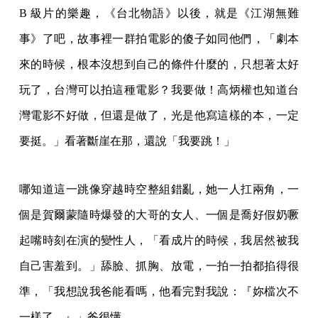
B 級片的樂趣，《台北物語》以後，就是《江湖無難
事》了吧，故事裡一群拍電影的傻子如同他們，「劇本
來的時候，根本沒想到自己的條件什麼的，只想著太好
玩了，台灣可以拍這種電影？我要做！高炳權也知道台
灣電影不好做，但還是做了，光是他寫這樣的本，一定
要挺。」看著斷崖在那，還說「我要跳！」
哪知道這一跳像穿越時空整組錯亂，她一人扛兩角，一
個是賀爾蒙隨時爆發的大哥的女人、一個是喬好假奶噘
起嘴時刻在演的變性人，「看成片的時候，我居然被我
自己害羞到。」舔臉、抓胸、放電，一拍一拍都掐得很
準，「我想說我爸能看嗎，他看完對我說：『妳檔次不
一樣了。』」爸很懂。