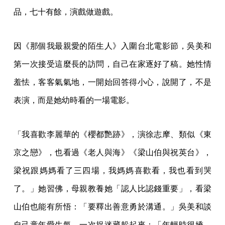
品，七十有餘，演戲做遊戲。
因《那個我最親愛的陌生人》入圍台北電影節，吳美和
第一次接受這麼長的訪問，自己在家逐好了稿。她性情
羞怯，客客氣氣地，一開始回答得小心，說開了，不是
表演，而是她幼時看的一場電影。
「我喜歡李麗華的《櫻都艷跡》，演徐志摩、類似《東
京之戀》，也看過《老人與海》《梁山伯與祝英台》，
梁祝跟媽媽看了三四場，我媽媽喜歡看，我也看到哭
了。」她習佛，母親教養她「認人比認錢重要」，看梁
山伯也能有所悟：「要釋出善意勇於溝通。」吳美和談
自己童年愛生氣，一次捉迷藏躲起來：「年輕時很嬌，