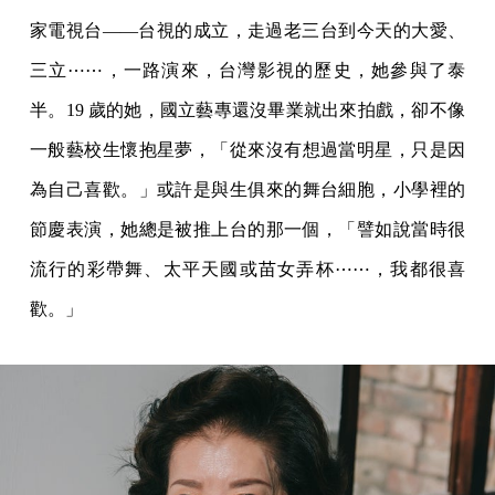
家電視台——台視的成立，走過老三台到今天的大愛、
三立⋯⋯，一路演來，台灣影視的歷史，她參與了泰
半。19 歲的她，國立藝專還沒畢業就出來拍戲，卻不像
一般藝校生懷抱星夢，「從來沒有想過當明星，只是因
為自己喜歡。」或許是與生俱來的舞台細胞，小學裡的
節慶表演，她總是被推上台的那一個，「譬如說當時很
流行的彩帶舞、太平天國或苗女弄杯⋯⋯，我都很喜
歡。」