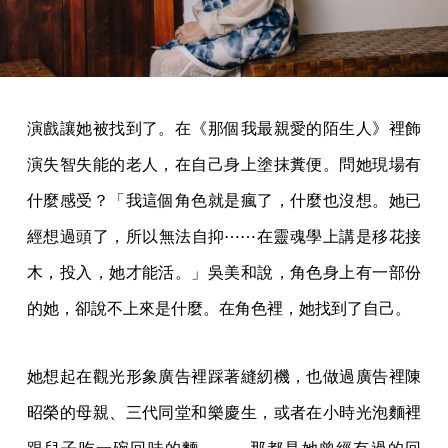
演戲讓她被找到了。在《那個我最親愛的陌生人》裡飾
演失智失能的老人，在自己身上塗抹糞便。問她現場有
什麼感受？「我這個角色就是瘋了，什麼也沒想。她已
經想過頭了，所以無法自抑⋯⋯在靈魂學上講是移花接
木，投入，她才能活。」吳美和說，角色身上有一部份
的她，卻說不上來是什麼。在角色裡，她找到了自己。
她想起在觀光形象廣告裡踩著縫紉機，也做過廣告裡陳
昭榮的母親、三代同堂和樂慶生，或者在小時光泡麵裡