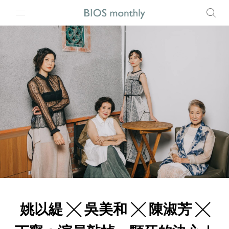
姚以緹 ╳ 吳美和 ╳ 陳淑芳 ╳