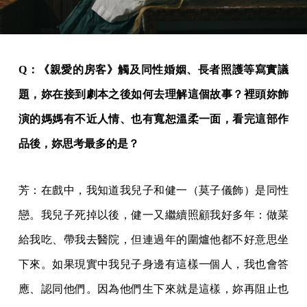
Q：《親愛的房客》觸及同性婚姻、長者照護等寫實議
題，妳在接到劇本之後如何去理解這個故事？裡頭妳飾
演的媽媽有不近人情、也有寬恕溫柔一面，看完這部作
品後，妳思考最多的是？
芳：在戲中，我知道我兒子和健一（莫子儀飾）是同性
戀。我兒子死掉以後，健一又繼續照顧我好多年：做菜
給我吃、帶我去醫院，但連過年的圍爐他都不好意思坐
下來。如果現實中我兒子身邊有這樣一個人，我也會答
應、認同他們。因為他們生下來就是這樣，妳再阻止也