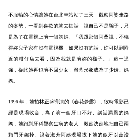
不服輸的心情讓她在台北車站站了三天，觀察阿婆走路
的姿勢，一看到喜歡的就去搭話，說自己不是騙子，只
是為了在電視上演一個媽媽。「我跟那個阿桑說，不曉
得妳兒子家有沒有電視機，如果沒有的話，妳可以到附
近的柑仔店去看，因為我就是演妳的樣子。」這一逞
強，從此她再也演不回少女，螢幕形象成為了少婦、媽
媽。
1996 年，她拍林正盛導演的《春花夢露》，彼時電影已
經是現場收音，為了演一個牙口不好、講話漏風的媽
媽，她跑到牙科觀察生病的老人，毅然決然地把自己兩
顆門牙鋸掉。說著淑芳阿姨現場拔下她的假牙以茲證