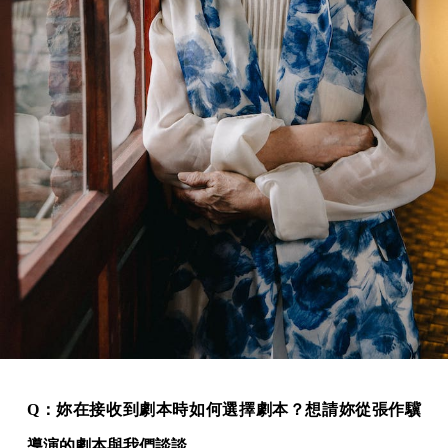
Q：妳在接收到劇本時如何選擇劇本？想請妳從張作驥
導演的劇本與我們談談。