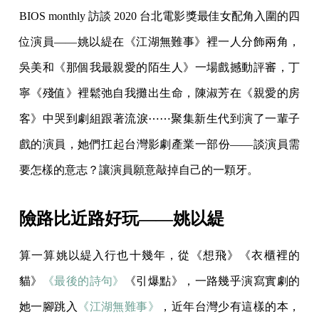
BIOS monthly 訪談 2020 台北電影獎最佳女配角入圍的四
位演員——姚以緹在《江湖無難事》裡一人分飾兩角，
吳美和《那個我最親愛的陌生人》一場戲撼動評審，丁
寧《殘值》裡鬆弛自我攤出生命，陳淑芳在《親愛的房
客》中哭到劇組跟著流淚⋯⋯聚集新生代到演了一輩子
戲的演員，她們扛起台灣影劇產業一部份——談演員需
要怎樣的意志？讓演員願意敲掉自己的一顆牙。
險路比近路好玩——姚以緹
算一算姚以緹入行也十幾年，從《想飛》《衣櫃裡的
貓》
《最後的詩句》
《引爆點》，一路幾乎演寫實劇的
她一腳跳入
《江湖無難事》
，近年台灣少有這樣的本，