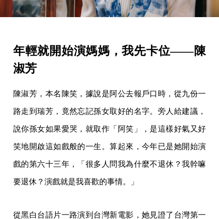
年輕就開始演媽媽，我先卡位——陳
淑芳
陳淑芳，本名陳笑，據說是阿公去報戶口時，從九份一
路走到瑞芳，竟然忘記孫女取好的名字。旁人給建議，
說你孫女如果愛哭，就取作「阿笑」，是這樣好氣又好
笑地開啟這如戲般的一生。算起來，今年已是她開始演
戲的第六十三年，「很多人問我為什麼不退休？我幹嘛
要退休？演戲就是我喜歡的事情。」
從黑白台語片一路演到台灣新電影，她見證了台灣第一