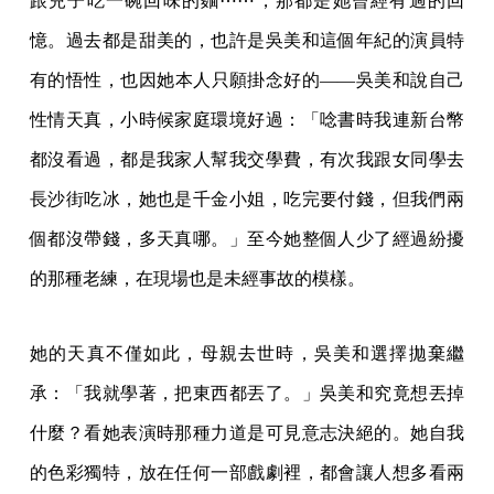
跟兒子吃一碗回味的麵⋯⋯，那都是她曾經有過的回
憶。過去都是甜美的，也許是吳美和這個年紀的演員特
有的悟性，也因她本人只願掛念好的——吳美和說自己
性情天真，小時候家庭環境好過：「唸書時我連新台幣
都沒看過，都是我家人幫我交學費，有次我跟女同學去
長沙街吃冰，她也是千金小姐，吃完要付錢，但我們兩
個都沒帶錢，多天真哪。」至今她整個人少了經過紛擾
的那種老練，在現場也是未經事故的模樣。
她的天真不僅如此，母親去世時，吳美和選擇拋棄繼
承：「我就學著，把東西都丟了。」吳美和究竟想丟掉
什麼？看她表演時那種力道是可見意志決絕的。她自我
的色彩獨特，放在任何一部戲劇裡，都會讓人想多看兩