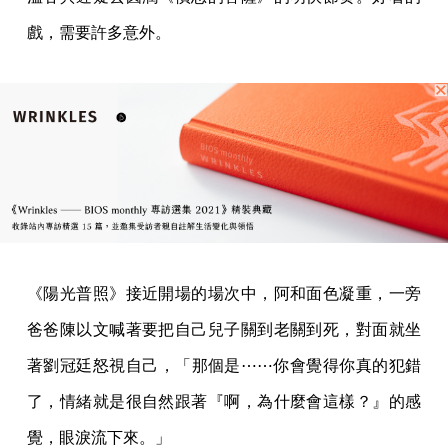
戲，需要許多意外。
《陽光普照》接近開場的場次中，阿和面色凝重，一旁
爸爸陳以文喊著要把自己兒子關到老關到死，對面就坐
著劉冠廷怒視自己，「那個是⋯⋯你會覺得你真的犯錯
了，情緒就是很自然跟著『啊，為什麼會這樣？』的感
覺，眼淚流下來。」