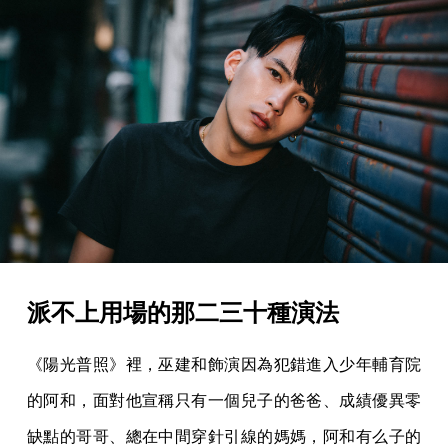
派不上用場的那二三十種演法
《陽光普照》裡，巫建和飾演因為犯錯進入少年輔育院
的阿和，面對他宣稱只有一個兒子的爸爸、成績優異零
缺點的哥哥、總在中間穿針引線的媽媽，阿和有么子的