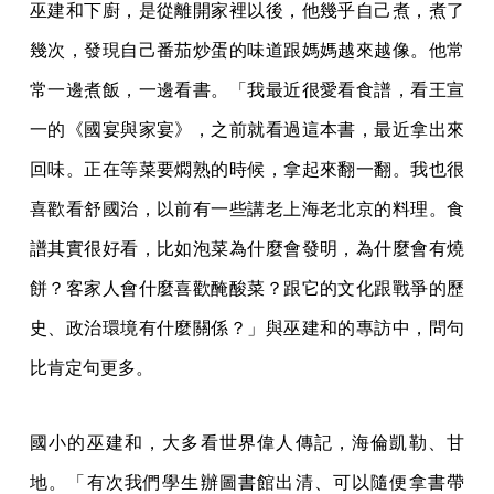
巫建和下廚，是從離開家裡以後，他幾乎自己煮，煮了
幾次，發現自己番茄炒蛋的味道跟媽媽越來越像。他常
常一邊煮飯，一邊看書。「我最近很愛看食譜，看王宣
一的《國宴與家宴》，之前就看過這本書，最近拿出來
回味。正在等菜要燜熟的時候，拿起來翻一翻。我也很
喜歡看舒國治，以前有一些講老上海老北京的料理。食
譜其實很好看，比如泡菜為什麼會發明，為什麼會有燒
餅？客家人會什麼喜歡醃酸菜？跟它的文化跟戰爭的歷
史、政治環境有什麼關係？」與巫建和的專訪中，問句
比肯定句更多。
國小的巫建和，大多看世界偉人傳記，海倫凱勒、甘
地。「有次我們學生辦圖書館出清、可以隨便拿書帶