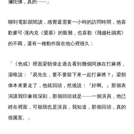
彌陀佛，真的⋯⋯」
聊到電影跟閱讀，感覺還需要一小時的訪問時間，他喜
歡麥可·漢內克《愛慕》的艱難，也喜歡《飛越杜鵑窩》
的不羈，還有一種動作留在他心裡很久：
「《色戒》裡面梁朝偉走過去看到幾個阿姨在打麻將，
湯唯說：『易先生，要不要留下來一起打麻將？』梁朝
偉本來要走了，他就回頭，然後說：『好啊。』那個表
演讓我印象很深刻，那個回頭就是⋯⋯一個演員，他已
經在裡面，可能我也是演員，我知道，那個回頭，真的
很厲害。」