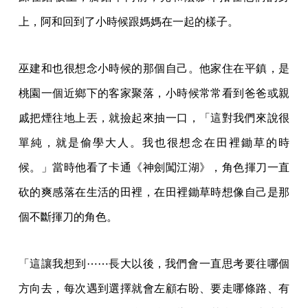
上，阿和回到了小時候跟媽媽在一起的樣子。
巫建和也很想念小時候的那個自己。他家住在平鎮，是
桃園一個近鄉下的客家聚落，小時候常常看到爸爸或親
戚把煙往地上丟，就撿起來抽一口，「這對我們來說很
單純，就是偷學大人。我也很想念在田裡鋤草的時
候。」當時他看了卡通《神劍闖江湖》，角色揮刀一直
砍的爽感落在生活的田裡，在田裡鋤草時想像自己是那
個不斷揮刀的角色。
「這讓我想到⋯⋯長大以後，我們會一直思考要往哪個
方向去，每次遇到選擇就會左顧右盼、要走哪條路、有