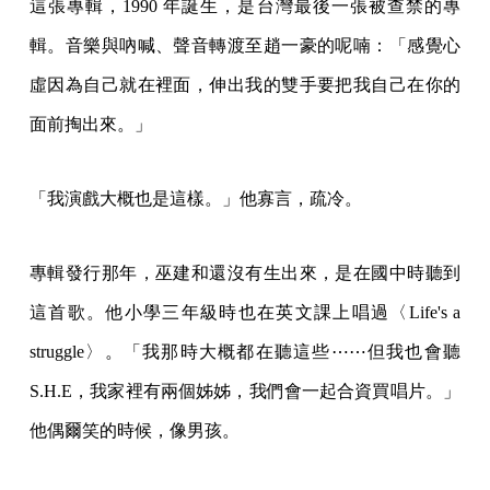
這張專輯，1990 年誕生，是台灣最後一張被查禁的專
輯。音樂與吶喊、聲音轉渡至趙一豪的呢喃：「感覺心
虛因為自己就在裡面，伸出我的雙手要把我自己在你的
面前掏出來。」
「我演戲大概也是這樣。」他寡言，疏冷。
專輯發行那年，巫建和還沒有生出來，是在國中時聽到
這首歌。他小學三年級時也在英文課上唱過〈Life's a
struggle〉。「我那時大概都在聽這些⋯⋯但我也會聽
S.H.E，我家裡有兩個姊姊，我們會一起合資買唱片。」
他偶爾笑的時候，像男孩。