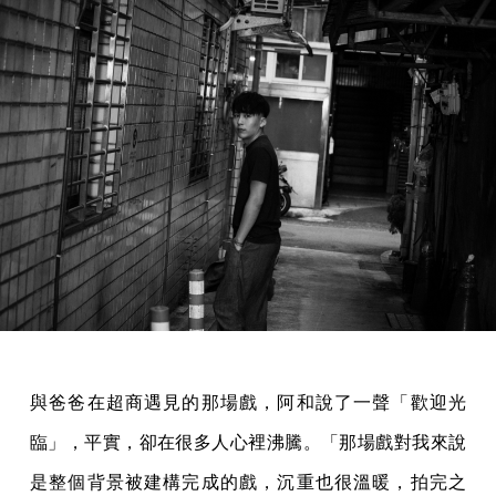
與爸爸在超商遇見的那場戲，阿和說了一聲「歡迎光
臨」，平實，卻在很多人心裡沸騰。「那場戲對我來說
是整個背景被建構完成的戲，沉重也很溫暖，拍完之