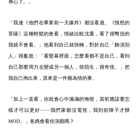
專心了。」
「我連《他們在畢業前一天爆炸》都沒看過。《憤怒的
菩薩》這種輕鬆的會看，情緒比較沈重，看了很彆扭的
我就不會看。」他看到自己就快轉，對於自己「飾演別
人」很尷尬：「看螢幕裡面，怎麼看都不是自己，看到
自己那麼用力去變成另一個人，很陌生，很奇怪。」把
我自己掏出來，原來是一件難為情的事。
「加上一直看，你就會心中滿滿的悔恨，當初應該要怎
樣才可以更好⋯⋯我們家都沒電視，我到前陣子才辦
MOD。」爸媽會看你演戲嗎？