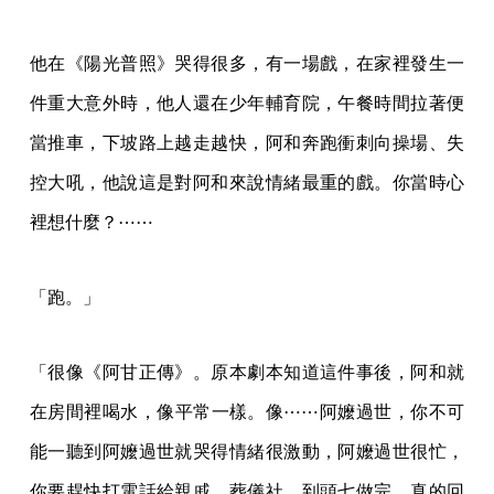
他在《陽光普照》哭得很多，有一場戲，在家裡發生一
件重大意外時，他人還在少年輔育院，午餐時間拉著便
當推車，下坡路上越走越快，阿和奔跑衝刺向操場、失
控大吼，他說這是對阿和來說情緒最重的戲。你當時心
裡想什麼？⋯⋯
「跑。」
「很像《阿甘正傳》。原本劇本知道這件事後，阿和就
在房間裡喝水，像平常一樣。像⋯⋯阿嬤過世，你不可
能一聽到阿嬤過世就哭得情緒很激動，阿嬤過世很忙，
你要趕快打電話給親戚、葬儀社。到頭七做完，真的回