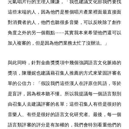
元氣唱片行的主理人陳謙，「我也建議文化部我們要找
這些末端的人，因為他們是整個唱片產業裡面最直接面
對消費者的人，他們也聽很多音樂，可以反映除了創作
角度之外的另一個觀點⋯⋯其實我本來希望他們還可以
加入複審的，但是因為他們業務太忙了沒辦法。」
與此同時，針對金曲獎獎項中幾個強調語言文化脈絡的
獎項，陳珊妮也建議藉召集人推薦的方式來鞏固評審名
單的公信力：「假設我們這些漢人在評原住民語，等於
是盲評，因為根本聽不懂。所以我提議每一個語言類別
由召集人去建議評審的名單；這些召集人有些是很好的
音樂人、有些是很好的語言文化研究者。最後，每一個
語言類評審的評分是有加權的，我們會特別看重他們的