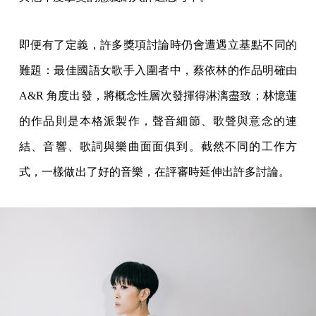
即便有了定義，許多獎項討論時仍會遭遇立基點不同的
難題：最佳國語女歌手入圍者中，蔡依林的作品明確由
A&R 角度出發，將概念性層次發揮得淋漓盡致；林憶蓮
的作品則是本格派製作，聲音細節、歌聲與意念的連
結、音響、歌詞與樂曲面面俱到。截然不同的工作方
式，一樣做出了好的音樂，在評審時延伸出許多討論。