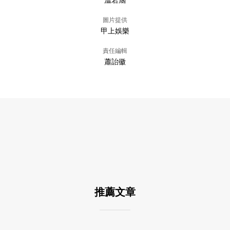
溫若涵
圖片提供
甲上娛樂
責任編輯
蕭詒徽
推薦文章