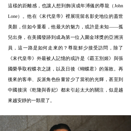
這樣的距離感，也讓人想到飾演成年溥儀的尊龍（John
Lone）。他在《末代皇帝》裡展現留名影史地位的蓋世
美顏，但如今重看，他最大的魅力，或許是未知——孤
兒出身，在美國發跡到成為第一位入圍金球獎的亞洲演
員，這一路是如何走來的？尊龍鮮少接受訪問，除了
《末代皇帝》外最被人記憶的或許是《霸王別姬》與張
國榮爭取程蝶衣之謎，以及日後《蝴蝶君》的落敗。再
後來的客串、反派角色份量皆少了當初的光輝，甚至到
中國接演《乾隆與香妃》都未引起太大的關注，似是越
來越安靜的一顆星了。