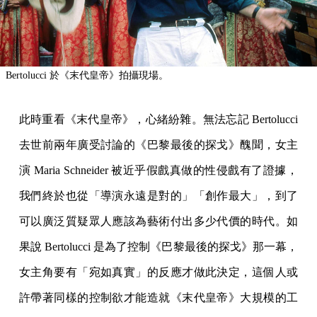
Bertolucci 於《末代皇帝》拍攝現場。
此時重看《末代皇帝》，心緒紛雜。無法忘記 Bertolucci
去世前兩年廣受討論的《巴黎最後的探戈》醜聞，女主
演 Maria Schneider 被近乎假戲真做的性侵戲有了證據，
我們終於也從「導演永遠是對的」「創作最大」，到了
可以廣泛質疑眾人應該為藝術付出多少代價的時代。如
果說 Bertolucci 是為了控制《巴黎最後的探戈》那一幕，
女主角要有「宛如真實」的反應才做此決定，這個人或
許帶著同樣的控制欲才能造就《末代皇帝》大規模的工