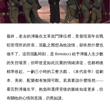
最終，老去的溥儀在文革批鬥隊伍裡，竟發現當年在戰
犯管理所的所長，混亂之際想為他說情，卻依然什麼也
做不了。這些混亂時刻，是 Bertolucci 給予溥儀人生少數
的失控場景，但即使是如此沉重的情緒潰堤，也都稍後
精準收起。一齣三小時的工整大戲，《末代皇帝》從劇
本、美術、配樂都有無限可觀。若真要說什麼悵然——
看完對溥儀生平、抱負和選擇背後的脈絡知道更多，但
有關他的心情與意識，仍舊如謎。