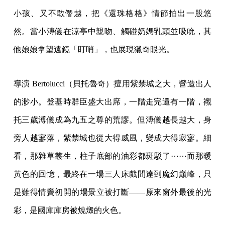
小孩、又不敢僭越，把《還珠格格》情節拍出一股悠
然。當小溥儀在涼亭中親吻、觸碰奶媽乳頭並吸吮，其
他娘娘拿望遠鏡「盯哨」，也展現獵奇眼光。
導演 Bertolucci（貝托魯奇）擅用紫禁城之大，營造出人
的渺小。登基時群臣盛大出席，一階走完還有一階，襯
托三歲溥儀成為九五之尊的荒謬。但溥儀越長越大，身
旁人越寥落，紫禁城也從大得威風，變成大得寂寥。細
看，那雜草叢生，柱子底部的油彩都斑駁了⋯⋯而那暖
黃色的回憶，最終在一場三人床戲間達到魔幻巔峰，只
是難得情竇初開的場景立被打斷——原來窗外最後的光
彩，是國庫庫房被燒燬的火色。