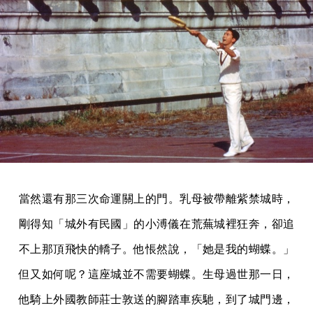
當然還有那三次命運關上的門。乳母被帶離紫禁城時，
剛得知「城外有民國」的小溥儀在荒蕪城裡狂奔，卻追
不上那頂飛快的轎子。他悵然說，「她是我的蝴蝶。」
但又如何呢？這座城並不需要蝴蝶。生母過世那一日，
他騎上外國教師莊士敦送的腳踏車疾馳，到了城門邊，