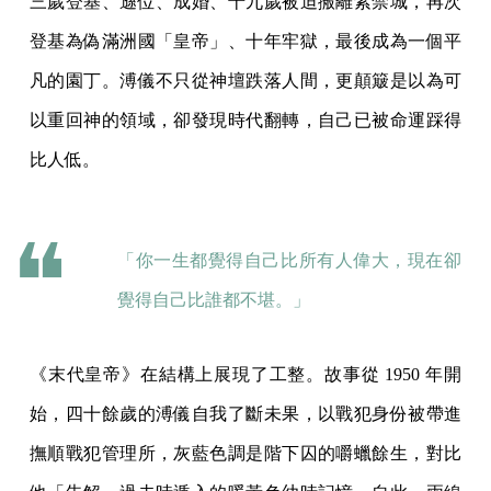
三歲登基、遜位、成婚、十九歲被迫搬離紫禁城，再次
登基為偽滿洲國「皇帝」、十年牢獄，最後成為一個平
凡的園丁。溥儀不只從神壇跌落人間，更顛簸是以為可
以重回神的領域，卻發現時代翻轉，自己已被命運踩得
比人低。
「你一生都覺得自己比所有人偉大，現在卻
覺得自己比誰都不堪。」
《末代皇帝》在結構上展現了工整。故事從 1950 年開
始，四十餘歲的溥儀自我了斷未果，以戰犯身份被帶進
撫順戰犯管理所，灰藍色調是階下囚的嚼蠟餘生，對比