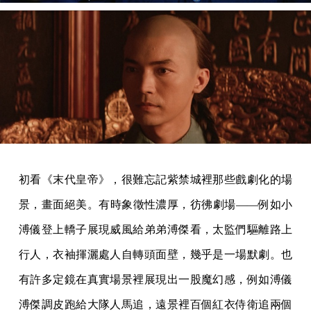
初看《末代皇帝》，很難忘記紫禁城裡那些戲劇化的場
景，畫面絕美。有時象徵性濃厚，彷彿劇場——例如小
溥儀登上轎子展現威風給弟弟溥傑看，太監們驅離路上
行人，衣袖揮灑處人自轉頭面壁，幾乎是一場默劇。也
有許多定鏡在真實場景裡展現出一股魔幻感，例如溥儀
溥傑調皮跑給大隊人馬追，遠景裡百個紅衣侍衛追兩個