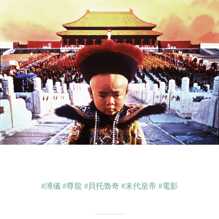
#溥儀
#尊龍
#貝托魯奇
#末代皇帝
#電影