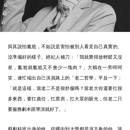
與其說怕尷尬，不如説是害怕被別人看見自己真實的、
沒準備好的樣子。經紀人補刀：「我就覺得放輕鬆又沒
差，尷尬就尷尬又不會少一塊肉？」大鶴在一旁呵呵
笑，連忙端出自己演員路上的「老二哲學」平反一下：
「就是這樣，當老二不是很舒服嗎？當老大你還要扛很
多東西，要扛責任，扛票房，扛大眾的眼光，但老二只
要服務劇本跟導演就好了。」
戲劇科班出身的他，從國中到大學都是演主角的份，誰