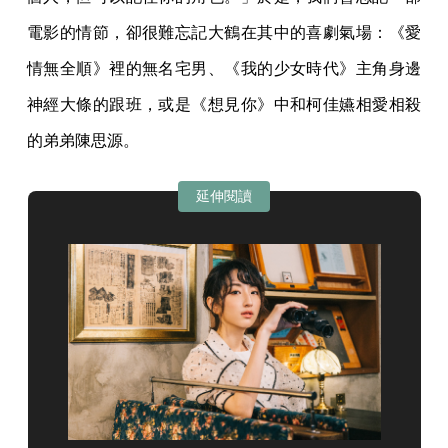
電影的情節，卻很難忘記大鶴在其中的喜劇氣場：《愛
情無全順》裡的無名宅男、《我的少女時代》主角身邊
神經大條的跟班，或是《想見你》中和柯佳嬿相愛相殺
的弟弟陳思源。
延伸閱讀