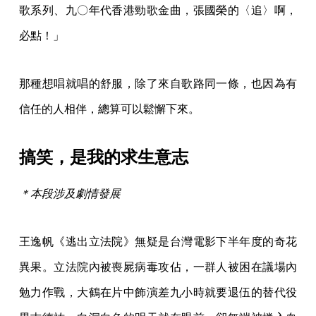
歌系列、九〇年代香港勁歌金曲，張國榮的〈追〉啊，
必點！」
那種想唱就唱的舒服，除了來自歌路同一條，也因為有
信任的人相伴，總算可以鬆懈下來。
搞笑，是我的求生意志
＊本段涉及劇情發展
王逸帆《逃出立法院》無疑是台灣電影下半年度的奇花
異果。立法院內被喪屍病毒攻佔，一群人被困在議場內
勉力作戰，大鶴在片中飾演差九小時就要退伍的替代役