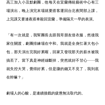
高三加入小丑默劇團，他每天在宜蘭傳統藝術中心有三
場演出，晚上演完末場就要搭客運回台北夜間部上課，
上完課又要連夜搭車殺回宜蘭，準備隔天一早的表演。
「有一次就是，我幫團長去跟我哥朋友借衣服，然後我
家住關渡，劇團排練場在中和。我就是全身扛著大包小
包，那天演出完我好累喔，回家又發現那天的薪水被我
搞丟了。當下真是神經線斷掉，突然就好不甘心⋯⋯我
就失控大哭，覺得好累，但是賺的錢又不見了，我到底
在幹嘛？」
劇場人的心酸，是連續接戲的疲憊無法取代的。