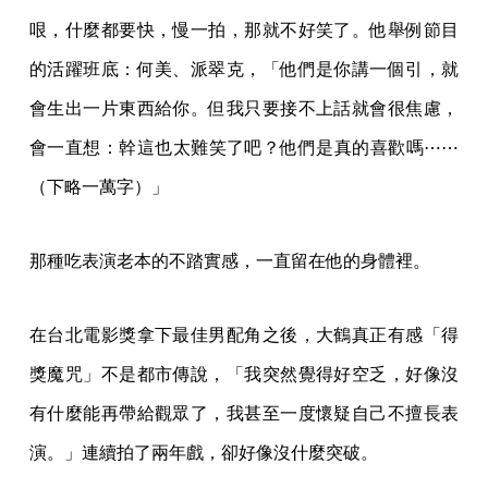
哏，什麼都要快，慢一拍，那就不好笑了。他舉例節目
的活躍班底：何美、派翠克，「他們是你講一個引，就
會生出一片東西給你。但我只要接不上話就會很焦慮，
會一直想：幹這也太難笑了吧？他們是真的喜歡嗎⋯⋯
（下略一萬字）」
那種吃表演老本的不踏實感，一直留在他的身體裡。
在台北電影獎拿下最佳男配角之後，大鶴真正有感「得
獎魔咒」不是都市傳說，「我突然覺得好空乏，好像沒
有什麼能再帶給觀眾了，我甚至一度懷疑自己不擅長表
演。」連續拍了兩年戲，卻好像沒什麼突破。