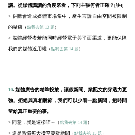
議。從媒體識讀的角度來看，下列主張何者正確？
[註4]
> 併購會造成媒體市場集中，產生言論自由空間被限制
的疑慮
（
點我去第 13 題
）
> 媒體經營者若能同時經營電子與平面渠道，更能保障
我們的媒體近用權
（
點我去第 14 題
）
10
. 媒體廣告的精準投放，讓假新聞、業配文的穿透力更
強。拒絕與真相脫節，我們可以少看一點新聞，把時間
留給真正重要的事。
> 同意，就是這樣喵～
（
點我去第 14 題
）
> 還是習慣每天撥空瀏覽新聞
（
點我去第 15 題
）