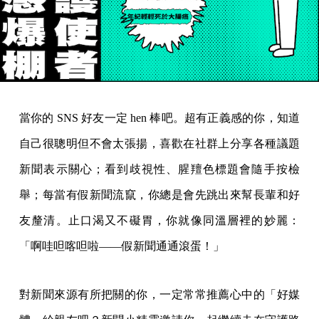
當你的 SNS 好友一定 hen 棒吧。超有正義感的你，知道
自己很聰明但不會太張揚，喜歡在社群上分享各種議題
新聞表示關心；看到歧視性、腥羶色標題會隨手按檢
舉；每當有假新聞流竄，你總是會先跳出來幫長輩和好
友釐清。止口渴又不礙胃，你就像同溫層裡的妙麗：
「啊哇呾喀呾啦——假新聞通通滾蛋！」
對新聞來源有所把關的你，一定常常推薦心中的「好媒