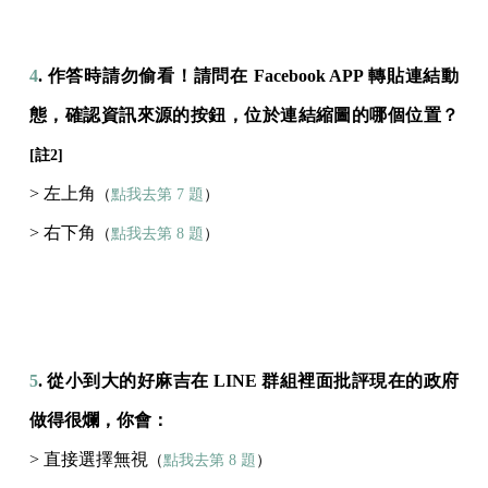
4
. 作答時請勿偷看！請問在 Facebook APP 轉貼連結動
態，確認資訊來源的按鈕，位於連結縮圖的哪個位置？
[註2]
> 左上角
（
點我去第 7 題
）
> 右下角
（
點我去第 8 題
）
5
. 從小到大的好麻吉在 LINE 群組裡面批評現在的政府
做得很爛，你會：
> 直接選擇無視
（
點我去第 8 題
）