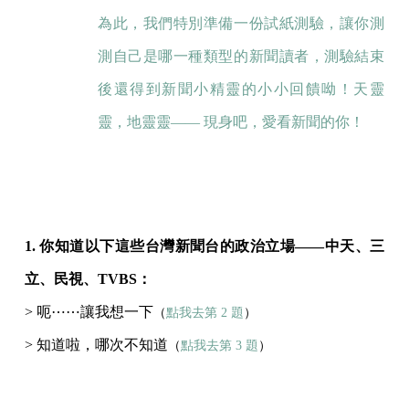
為此，我們特別準備一份試紙測驗，讓你測
測自己是哪一種類型的新聞讀者，測驗結束
後還得到新聞小精靈的小小回饋呦！天靈
靈，地靈靈—— 現身吧，愛看新聞的你！
1. 你知道以下這些台灣新聞台的政治立場——中天、三
立、民視、TVBS：
> 呃⋯⋯讓我想一下
（
點我去第 2 題
）
> 知道啦，哪次不知道
（
點我去第 3 題
）