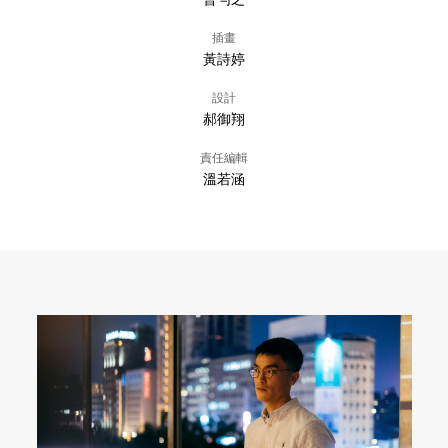
插畫
黃詩婷
設計
郝御翔
責任編輯
溫若涵