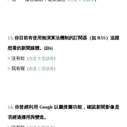
13
. 你目前有使用無演算法機制的訂閱器（如 RSS）追蹤
想看的新聞媒體。
[註6]
> 沒有欸
（
你是 B 型讀者
）
> 我有喔
（
你是 C 型讀者
）
14
. 你曾經利用 Google 以圖搜圖功能，確認新聞影像是
否經過挪用與變造。