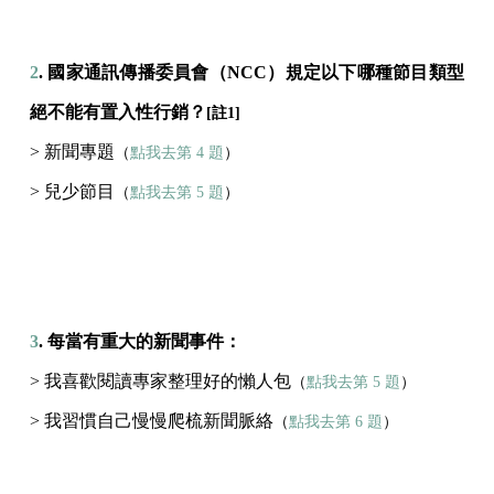
2
. 國家通訊傳播委員會（NCC）規定以下哪種節目類型
絕不能有置入性行銷？
[註1]
> 新聞專題
（
點我去第 4 題
）
> 兒少節目
（
點我去第 5 題
）
3
. 每當有重大的新聞事件：
> 我喜歡閱讀專家整理好的懶人包
（
點我去第 5 題
）
> 我習慣自己慢慢爬梳新聞脈絡
（
點我去第 6 題
）