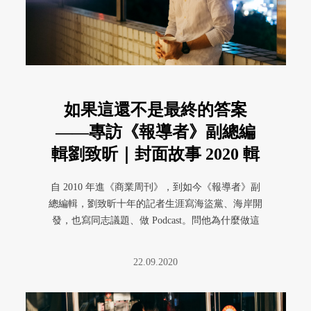
如果這還不是最終的答案
——專訪《報導者》副總編
輯劉致昕｜封面故事 2020 輯
五
自 2010 年進《商業周刊》，到如今《報導者》副
總編輯，劉致昕十年的記者生涯寫海盜黨、海岸開
發，也寫同志議題、做 Podcast。問他為什麼做這
麼多又這麼雜？ ...
22.09.2020