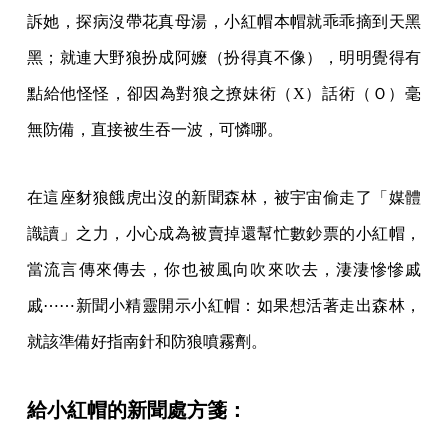
訴她，探病沒帶花真母湯，小紅帽本帽就乖乖摘到天黑
黑；就連大野狼扮成阿嬤（扮得真不像），明明覺得有
點給他怪怪，卻因為對狼之撩妹術（X）話術（Ｏ）毫
無防備，直接被生吞一波，可憐哪。
在這座豺狼餓虎出沒的新聞森林，被宇宙偷走了「媒體
識讀」之力，小心成為被賣掉還幫忙數鈔票的小紅帽，
當流言傳來傳去，你也被風向吹來吹去，淒淒慘慘戚
戚⋯⋯新聞小精靈開示小紅帽：如果想活著走出森林，
就該準備好指南針和防狼噴霧劑。
給小紅帽的新聞處方箋：