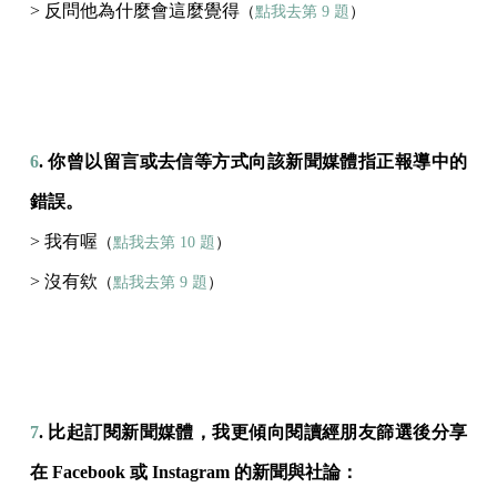
> 反問他為什麼會這麼覺得
（
點我去第 9 題
）
6
. 你曾以留言或去信等方式向該新聞媒體指正報導中的
錯誤。
> 我有喔
（
點我去第 10 題
）
> 沒有欸
（
點我去第 9 題
）
7
. 比起訂閱新聞媒體，我更傾向閱讀經朋友篩選後分享
在 Facebook 或 Instagram 的新聞與社論：