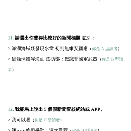
11
. 請選出你覺得比較好的新聞標題
：
[註5]
> 澎湖海域疑發現水雷 初判無維安顧慮
（
你是 A 型讀者
）
> 鏽蝕球體浮海面 澎防部：鑑識非國軍武器
（
你是 B 型讀
者
）
12
. 我能馬上說出 5 個假新聞查核網站或 APP。
> 我可以喔
（
你是 C 型讀者
）
> 呃⋯⋯修但幾勒，這太難惹
（
你是 B 型讀者
）