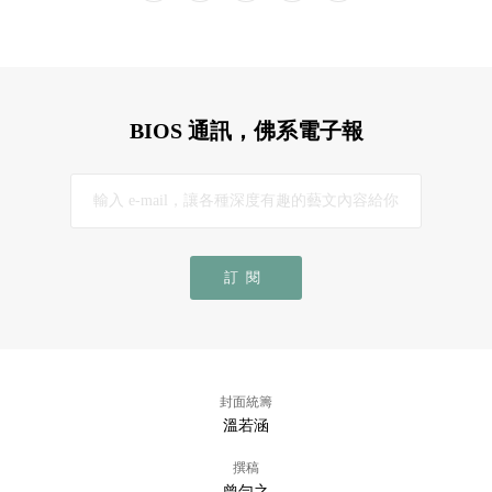
BIOS 通訊，佛系電子報
訂閱
封面統籌
溫若涵
撰稿
曾勻之