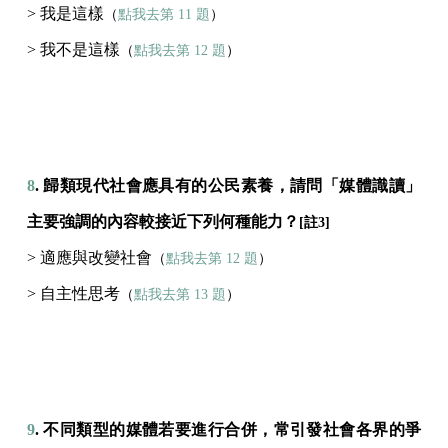
> 我是這樣
（
點我去第 11 題
）
> 我不是這樣
（
點我去第 12 題
）
8
. 歸類現代社會應具有的公民素養，請問「媒體識讀」
主要強調的內容較接近下列何種能力？
[註3]
> 適應與改變社會
（
點我去第 12 題
）
> 自主性思考
（
點我去第 13 題
）
9
. 不同類型的媒體若要進行合併，常引發社會各界的爭