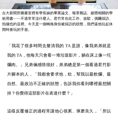
台大新聞所圖書室裡有學長姊的畢業論文、報章雜誌、媒體相關的學
術用書⋯⋯不過常常沒什麼人。君竹常在此工作、放鬆，偶爾採訪、
拍攝也約這裡。今天是一個轉換身份被採訪的狀態，我們逼他玩起休
閒時會玩的手遊。
「我花了很多時間去釐清我的 TA 是誰，像我弟弟就是
我的 TA，他每天只會看一堆垃圾影片，躺在床上像一坨
爛肉。」兄弟倆感情很好，弟弟總是第一個看過君竹影
片腳本的人，「我都會要求他，欸，幫我以最軟爛、最
自然、最政治不正確的狀態，告訴我你看到哪裡最想關
掉？你覺得這部影片在表達什麼？」
這樣反覆修正的過程常讓他心很累、琢磨良久，「所以