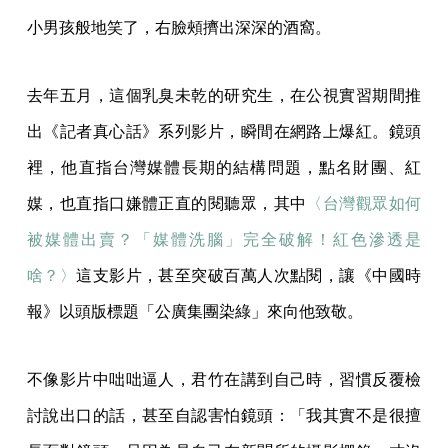
小男孩般地笑了，右臉頰擠出深深的酒窩。
去年五月，這個乳臭未乾的研究生，在公視實習期間推
出《記者真心話》系列影片，瞬間在網路上爆紅。鏡頭
裡，他直指台灣媒體長期的結構問題，點名財團、紅
媒，也直指口嫌體正直的閱聽眾，其中
〈台灣觀眾如何
被媒體出賣？「媒體洗腦」完全破解！紅色滲透是
啥？〉
這支影片，甚至突破百萬人次點閱，讓《中國時
報》以頭版標題「公廣集團染綠」來向他致敬。
不像影片中咄咄逼人，君竹在講到自己時，習慣反覆檢
討說出口的話，甚至自認害怕鏡頭：「我其實不是很擅