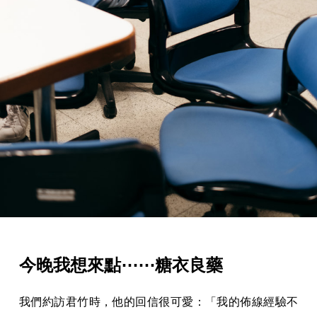
今晚我想來點⋯⋯糖衣良藥
我們約訪君竹時，他的回信很可愛：「我的佈線經驗不