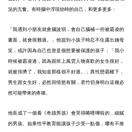
況的亢奮。有時腦中浮現幼時的自己，和更多更多：
「我遇到小朋友就會腦波弱，會自己腦補一些被霸凌的
畫面，就會很難過。」他提到小孩子時忍不住露出姨母
笑，或許因為自己也曾是個想要被保護的孩子：「我小
時候被霸凌過，因為跟班上風雲人物喜歡的女生很好，
就被排擠了，我知道那樣很不好過。」異性戀霸權下，
男生跟女生好，必然與情慾有關，君竹切身明白這種必
然可能帶來的疼痛。
他長成了一個看《奇蹟男孩》會哭得唏哩嘩啦的，細膩
的男孩。如果性平教育能讓孩子少受一點傷，哪有不推