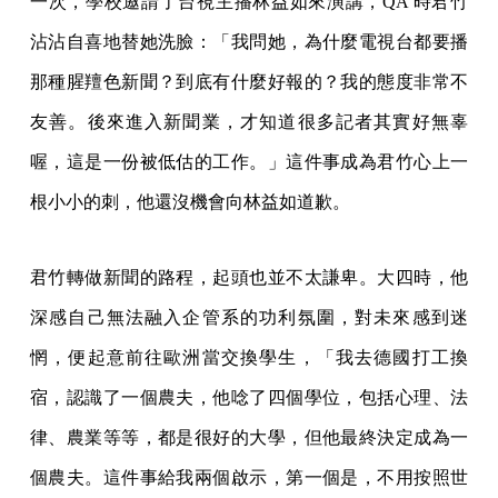
一次，學校邀請了台視主播林益如來演講，QA 時君竹
沾沾自喜地替她洗臉：「我問她，為什麼電視台都要播
那種腥羶色新聞？到底有什麼好報的？我的態度非常不
友善。後來進入新聞業，才知道很多記者其實好無辜
喔，這是一份被低估的工作。」這件事成為君竹心上一
根小小的刺，他還沒機會向林益如道歉。
君竹轉做新聞的路程，起頭也並不太謙卑。大四時，他
深感自己無法融入企管系的功利氛圍，對未來感到迷
惘，便起意前往歐洲當交換學生，「我去德國打工換
宿，認識了一個農夫，他唸了四個學位，包括心理、法
律、農業等等，都是很好的大學，但他最終決定成為一
個農夫。這件事給我兩個啟示，第一個是，不用按照世