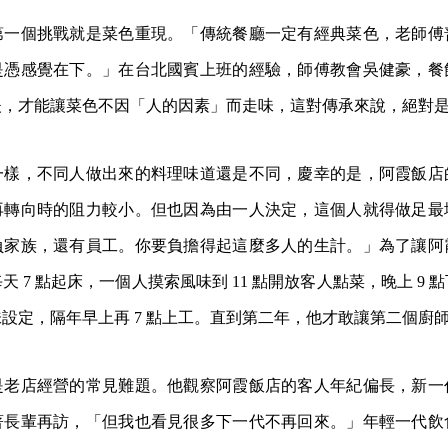
第一個挑戰就是菜色重現。「傳統餐廳一定有經典菜色，老師傅
是憑感覺在下。」在台北國賓上班的經驗，師傅教會吳健豪，餐
夫，才能讓菜色不因「人的因素」而走味，這對傳承來說，絕對
一樣，不同人做出來的料理味道還是不同，慶幸的是，阿霞飯店
再轉向時的阻力較小。但也因為由一人決定，這個人就得做足最
負家族，還有員工。你要負擔得起這麼多人的生計。」為了讓阿
 7 點起床，一個人摸索風味到 11 點開放客人點菜，晚上 9 
設定，隔年早上再 7 點上工。直到第二年，他才敢讓第二個廚
是老店經營的常見難題。他觀察阿霞飯店的客人年紀偏長，新一
著長輩再訪，「但我也看見很多下一代不再回來。」年輕一代飲