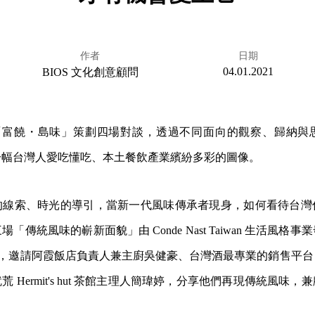
作者
日期
04.01.2021
BIOS 文化創意顧問
S 年會「富饒・島味」策劃四場對談，透過不同面向的觀察、歸納
一幅台灣人愛吃懂吃、本土餐飲產業繽紛多彩的圖像。
的線索、時光的導引，當新一代風味傳承者現身，如何看待台灣
「傳統風味的嶄新面貌」由 Conde Nast Taiwan 生活風格
持，邀請阿霞飯店負責人兼主廚吳健豪、台灣酒最專業的銷售平
 Hermit's hut 茶館主理人簡瑋婷，分享他們再現傳統風味