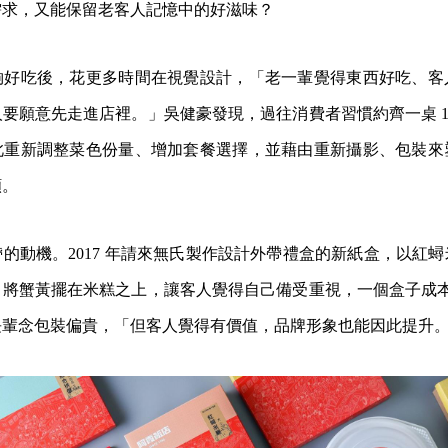
需求，又能保留老客人記憶中的好滋味？
夠好吃後，花更多時間在視覺設計，「老一輩覺得東西好吃、客
要願意先走進店裡。」吳健豪發現，過往消費者習慣約齊一桌 1
此重新調整菜色份量、增加套餐選擇，並藉由重新攝影、包裝來
願。
的動機。2017 年請來無氏製作設計外帶禮盒的新紙盒，以紅
將蟹黃擺在米糕之上，讓客人覺得自己備受重視，一個盒子成本就
長輩念包裝偏貴，「但客人覺得有價值，品牌形象也能因此提升