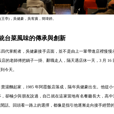
(王亭)，吳健豪，吳宥廣，簡瑋婷。
統台菜風味的傳承與創新
四代掌舵者，吳健豪接手店面，並不是由上一輩帶進店裡慢慢承接
阿霞飯店的老師傅把鍋子一掛、辭職走人，隔天遇店休一天，3 月 16 
直到今天。
賣湯麵起家，1985 年阿霞飯店落成，隔年吳健豪出生。他從
杯，卻極少與朋友說過，自己就在這家當地有名餐廳長大，高中
說閒話。回頭看一路上的選擇，都像是指引他逐漸走向接手經營