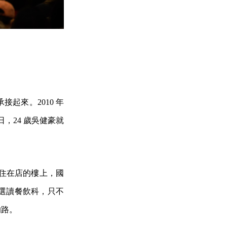
起來。2010 年
日，24 歲吳健豪就
小住在店的樓上，國
選讀餐飲科，只不
的路。