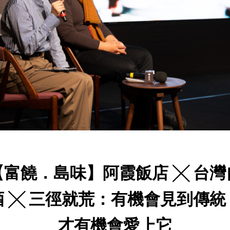
【富饒．島味】阿霞飯店 ╳ 台灣
酒 ╳ 三徑就荒：有機會見到傳統
才有機會愛上它