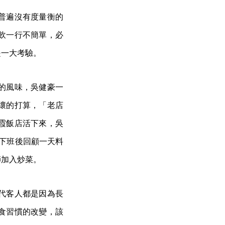
普遍沒有度量衡的
飲一行不簡單，必
是一大考驗。
的風味，吳健豪一
壞的打算，「老店
霞飯店活下來，吳
點下班後回顧一天料
師加入炒菜。
代客人都是因為長
食習慣的改變，該