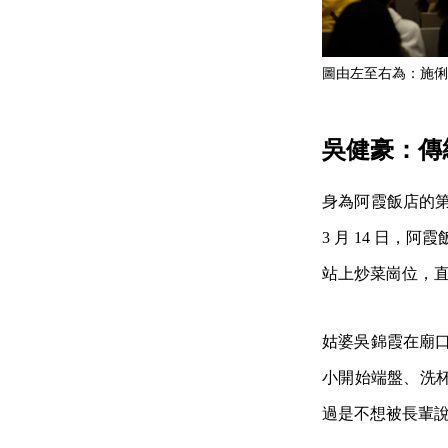
圖由左至右為：施俐
吳健豪：傳
身為阿霞飯店的第
3 月 14 日，
站上炒菜崗位，
姑婆吳錦霞在廟口
小開始端盤、洗
過是不想被長輩