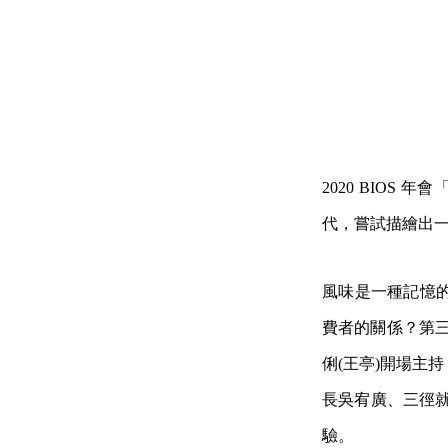
2020 BIO
代，嘗試描繪出
風味是一種記憶
費者的關係？第三場
俐(王亭)開場主
長吳宥廣、三徑就荒
驗。