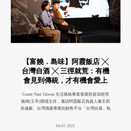
【富饒．島味】阿霞飯店 ╳
台灣自酒 ╳ 三徑就荒：有機
會見到傳統，才有機會愛上
它
Conde Nast Taiwan 生活風格事業發展部資深經理
施俐(王亭)開場主持，邀請阿霞飯店負責人兼主廚
吳健豪、台灣酒最專業的銷售平台「台灣自酒」執
行長吳 ...
04.01.2021