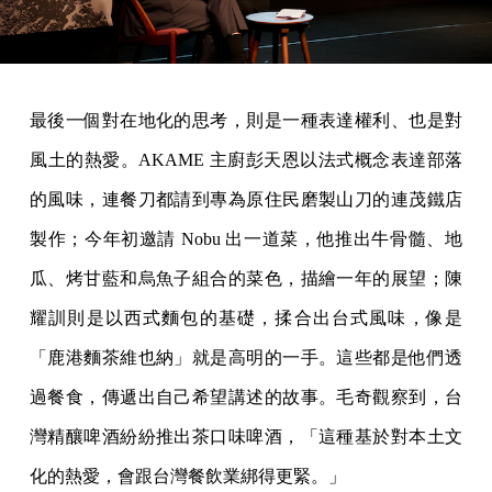
最後一個對在地化的思考，則是一種表達權利、也是對
風土的熱愛。AKAME 主廚彭天恩以法式概念表達部落
的風味，連餐刀都請到專為原住民磨製山刀的連茂鐵店
製作；今年初邀請 Nobu 出一道菜，他推出牛骨髓、地
瓜、烤甘藍和烏魚子組合的菜色，描繪一年的展望；陳
耀訓則是以西式麵包的基礎，揉合出台式風味，像是
「鹿港麵茶維也納」就是高明的一手。這些都是他們透
過餐食，傳遞出自己希望講述的故事。毛奇觀察到，台
灣精釀啤酒紛紛推出茶口味啤酒，「這種基於對本土文
化的熱愛，會跟台灣餐飲業綁得更緊。」