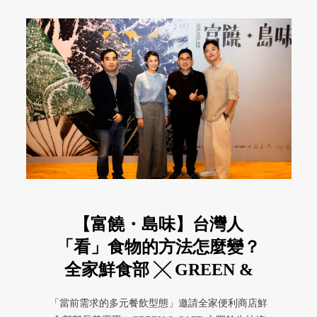
【富饒・島味】台灣人
「看」食物的方法怎麼變？
全家鮮食部 ╳ GREEN &
SAFE ╳ 索艾克 Soac
「當前需求的多元餐飲型態」邀請全家便利商店鮮