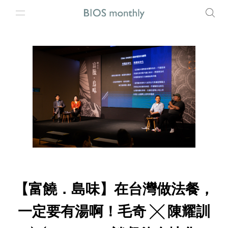
【富饒．島味】在台灣做法餐，
一定要有湯啊！毛奇 ╳ 陳耀訓