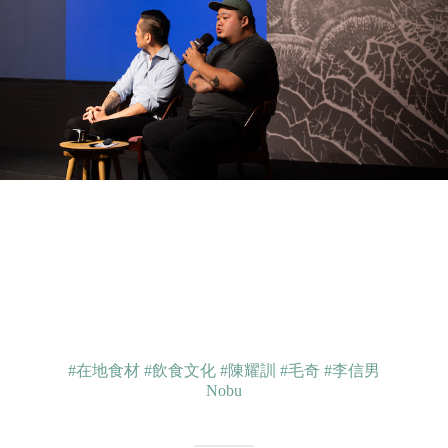
#在地食材
#飲食文化
#陳耀訓
#毛奇
#李信男
Nobu