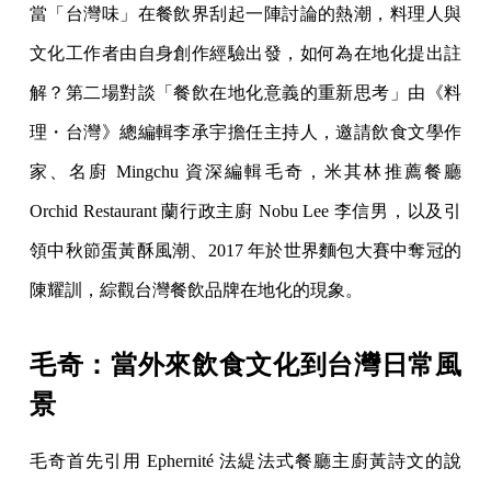
當「台灣味」在餐飲界刮起一陣討論的熱潮，料理人與
文化工作者由自身創作經驗出發，如何為在地化提出註
解？第二場對談「餐飲在地化意義的重新思考」由《料
理・台灣》總編輯李承宇擔任主持人，邀請飲食文學作
家、名廚 Mingchu 資深編輯毛奇，米其林推薦餐廳
Orchid Restaurant 蘭行政主廚 Nobu Lee 李信男，以及引
領中秋節蛋黃酥風潮、2017 年於世界麵包大賽中奪冠的
陳耀訓，綜觀台灣餐飲品牌在地化的現象。
毛奇：當外來飲食文化到台灣日常風
景
毛奇首先引用 Ephernité 法緹法式餐廳主廚黃詩文的說