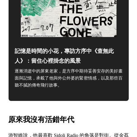
記憶是時間的小花，專訪方序中《查無此
人》：留住心裡掛念的風景
逐漸消逝中的屏東老家，是方序中期待妥善安存的美好畫
面與記憶，承載了他與外公外婆的緊密情感，以及那些百
聽不膩的傳奇飛行故事。
原來我沒有活錯年代
游智維說，他最喜歡 Sidoli Radio 的角落是對街。從金荔