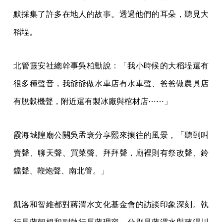
默採集了許多在地人的故事。透過他們的耳朵，聽見大
稻埕。
北管靈安社總幹事吳柏勳說：「我小時候的大稻埕還有
很多種聲音，我爺爺做水車店有水車聲、爸爸做農具店
有脫穀機聲，附近還有製冰廠與棺材店⋯⋯」
霞海城隍廟公關吳孟寰分享熙來攘往的風景，「聽到叫
賣聲、聊天聲、買菜聲、拜拜聲，廟裡則有祭改聲、鈴
鐺聲、鞭炮聲、南北管。」
凱洛和智維都對蔣渭水文化基金會的訪談印象深刻。執