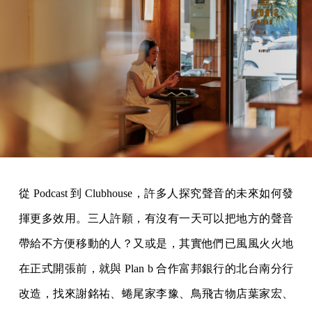
從 Podcast 到 Clubhouse，許多人探究聲音的未來如何發
揮更多效用。三人許願，有沒有一天可以把地方的聲音
帶給不方便移動的人？又或是，其實他們已風風火火地
在正式開張前，就與 Plan b 合作富邦銀行的北台南分行
改造，找來謝銘祐、蜷尾家李豫、鳥飛古物店葉家宏、