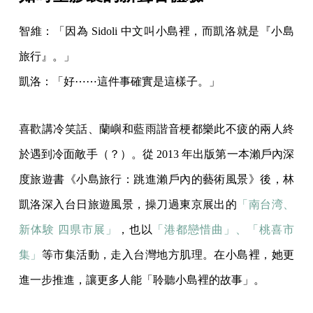
智維：「因為 Sidoli 中文叫小島裡，而凱洛就是『小島
旅行』。」
凱洛：「好⋯⋯這件事確實是這樣子。」
喜歡講冷笑話、蘭嶼和藍雨諧音梗都樂此不疲的兩人終
於遇到冷面敵手（？）。從 2013 年出版第一本瀨戶內深
度旅遊書《小島旅行：跳進瀨戶內的藝術風景》後，林
凱洛深入台日旅遊風景，操刀過東京展出的
「南台湾、
新体験 四県市展」
，也以
「港都戀惜曲」、「桃喜市
集」
等市集活動，走入台灣地方肌理。在小島裡，她更
進一步推進，讓更多人能「聆聽小島裡的故事」。