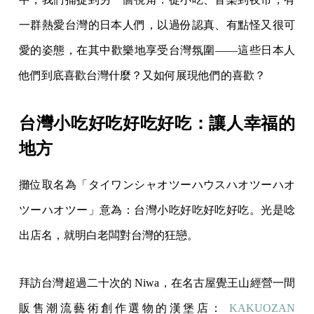
一群熱愛台灣的日本人們，以過份認真、有點怪又很可
愛的姿態，在其中歡樂地享受台灣氛圍——這些日本人
他們到底喜歡台灣什麼？又如何展現他們的喜歡？
台灣小吃好吃好吃好吃：讓人幸福的
地方
攤位取名為「タイワンシャオツーハウスハオツーハオ
ツーハオツー」意為：台灣小吃好吃好吃好吃。光是唸
出店名，就明白老闆對台灣的狂戀。
拜訪台灣超過二十次的 Niwa，在名古屋覺王山經營一間
販售潮流藝術創作選物的漢堡店：
KAKUOZAN