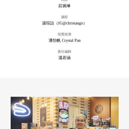
莊琬琳
攝影
湯琮詰（IG@christango）
視覺統籌
潘怡帆 Crystal Pan
責任編輯
溫若涵