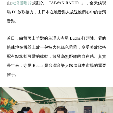
由
大浪漫唱片
規劃的「TAIWAN RADIO+」，全天候現
場 DJ 放歌接力，由日本在地音樂人放送他們心中的台灣
音樂。
首日，由留著山羊鬍的主理人寺尾 Budha 打頭陣。看他
熟練地在機器上放一包特大包綠色乖乖，享受著放歌搭
配有點笨拙可愛的律動，散發毫無距離的自在感。其實
長年來，寺尾 Budha 是台灣音樂人踏進日本市場的重要
推手。