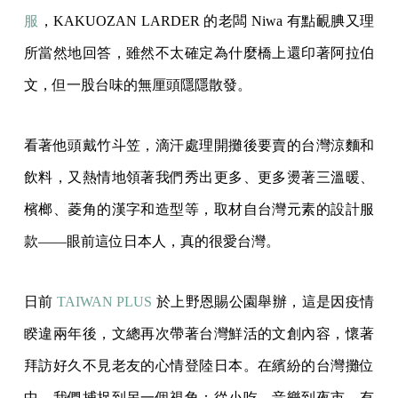
服
，KAKUOZAN LARDER 的老闆 Niwa 有點靦腆又理
所當然地回答，雖然不太確定為什麼橋上還印著阿拉伯
文，但一股台味的無厘頭隱隱散發。
看著他頭戴竹斗笠，滴汗處理開攤後要賣的台灣涼麵和
飲料，又熱情地領著我們秀出更多、更多燙著三溫暖、
檳榔、菱角的漢字和造型等，取材自台灣元素的設計服
款——眼前這位日本人，真的很愛台灣。
日前
TAIWAN PLUS
於上野恩賜公園舉辦，這是因疫情
睽違兩年後，文總再次帶著台灣鮮活的文創內容，懷著
拜訪好久不見老友的心情登陸日本。在繽紛的台灣攤位
中，我們捕捉到另一個視角：從小吃、音樂到夜市，有