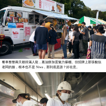
餐車整整兩天都排滿人龍，蔥油餅加蛋魅力爆棚。但招牌上那張貌似
老闆的臉，根本也不是 Niwa，那到底是誰？好在意。