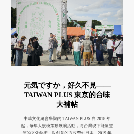
元気ですか，好久不見——
TAIWAN PLUS 東京的台味
大補帖
中華文化總會舉辦的 TAIWAN PLUS 自 2018 年
起，每年大規模策動展演活動，將台灣現下能量豐
沛的文化藝術，以創意的方式帶到日本。2019 年