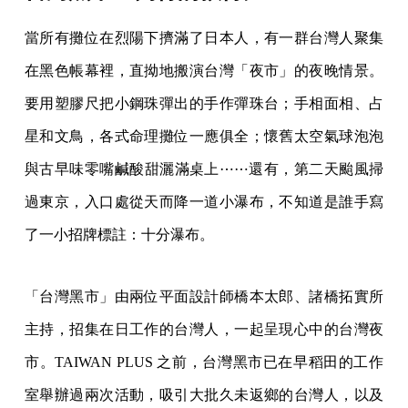
當所有攤位在烈陽下擠滿了日本人，有一群台灣人聚集
在黑色帳幕裡，直拗地搬演台灣「夜市」的夜晚情景。
要用塑膠尺把小鋼珠彈出的手作彈珠台；手相面相、占
星和文鳥，各式命理攤位一應俱全；懷舊太空氣球泡泡
與古早味零嘴鹹酸甜灑滿桌上⋯⋯還有，第二天颱風掃
過東京，入口處從天而降一道小瀑布，不知道是誰手寫
了一小招牌標註：十分瀑布。
「台灣黑市」由兩位平面設計師橋本太郎、諸橋拓實所
主持，招集在日工作的台灣人，一起呈現心中的台灣夜
市。TAIWAN PLUS 之前，台灣黑市已在早稻田的工作
室舉辦過兩次活動，吸引大批久未返鄉的台灣人，以及