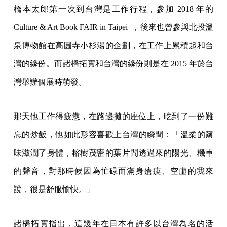
橋本太郎第一次到台灣是工作行程，參加 2018 年的
Culture & Art Book FAIR in Taipei ，後來也曾參與北投溫
泉博物館在高圓寺小杉湯的企劃，在工作上累積起和台
灣的緣份。而諸橋拓實和台灣的緣份則是在 2015 年於台
灣舉辦個展時萌發。
那天他工作得疲憊，在路邊攤的座位上，吃到了一份難
忘的炒飯，他如此形容喜歡上台灣的瞬間：「溫柔的鹽
味滋潤了身體，榕樹茂密的葉片間透過來的陽光、機車
的聲音，對那時候因為忙碌而滿身瘡痍、空虛的我來
說，很是舒服愉快。」
諸橋拓實指出，這幾年在日本有許多以台灣為名的活