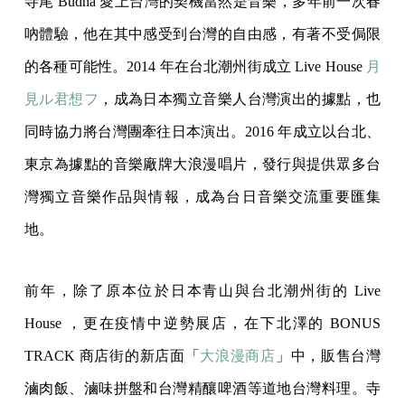
寺尾 Budha 愛上台灣的契機當然是音樂，多年前一次春
吶體驗，他在其中感受到台灣的自由感，有著不受侷限
的各種可能性。2014 年在台北潮州街成立 Live House ​​
月
見ル君想フ
，成為日本獨立音樂人台灣演出的據點，也
同時協力將台灣團牽往日本演出。2016 年成立以台北、
東京為據點的音樂廠牌大浪漫唱片，發行與提供眾多台
灣獨立音樂作品與情報，成為台日音樂交流重要匯集
地。
前年，除了原本位於日本青山與台北潮州街的 Live
House ，更在疫情中逆勢展店，在下北澤的 BONUS
TRACK 商店街的新店面「
大浪漫商店
」中，販售台灣
滷肉飯、滷味拼盤和台灣精釀啤酒等道地台灣料理。寺