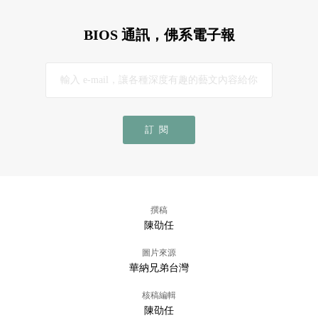
BIOS 通訊，佛系電子報
訂閱
撰稿
陳劭任
圖片來源
華納兄弟台灣
核稿編輯
陳劭任