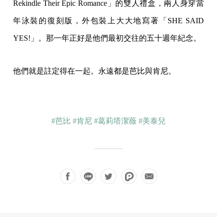
Rekindle Their Epic Romance」的雙人禮盒，兩人身穿當
年泳裝的復刻版，外包裝上大大地寫著「SHE SAID
YES!」。那一年正好是他們最初交往的五十週年紀念。
他們就是註定得在一起。永遠都是芭比與肯尼。
#芭比
#肯尼
#葛莉塔潔薇
#美泰兒