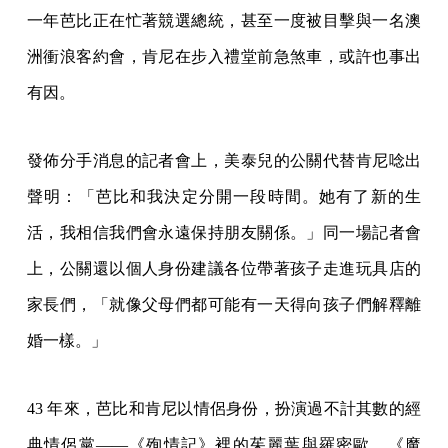
一年芭比正在忙著競選總統，甚至一度被目擊與一名澳
洲衝浪客約會，肯尼在步入禮堂前急煞車，或許也事出
有因。
發佈分手消息的記者會上，美泰兒的公關代替肯尼唸出
聲明：「芭比和我決定分開一段時間。她有了新的生
活，我相信我們會永遠保持朋友關係。」同一場記者會
上，公關還以個人身份建議各位帶著孩子走進玩具店的
家長們，「就像父母們都可能有一天得向孩子們解釋離
婚一樣。」
43 年來，芭比和肯尼以情侶身份，扮演過不計其數的經
典情侶黨——《殉情記》裡的茱麗葉與羅密歐、《魔