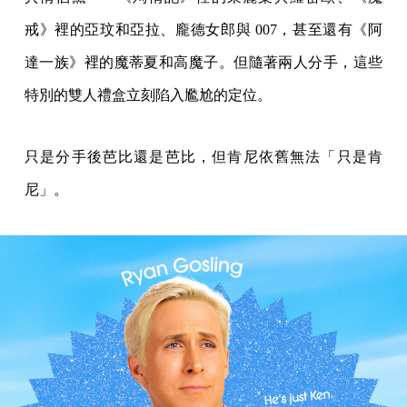
戒》裡的亞玟和亞拉、龐德女郎與 007，甚至還有《阿
達一族》裡的魔蒂夏和高魔子。但隨著兩人分手，這些
特別的雙人禮盒立刻陷入尷尬的定位。
只是分手後芭比還是芭比，但肯尼依舊無法「只是肯
尼」。