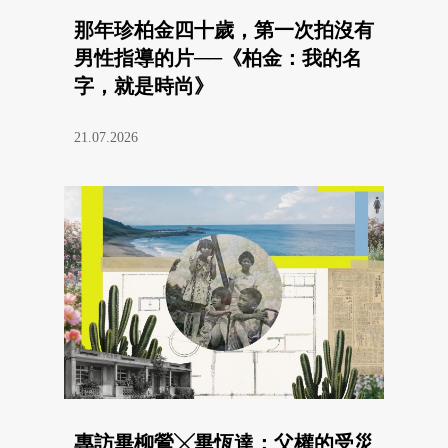
那年珍柏金四十歲，第一次拍沒有
男性指導的片──《柏金：我的名
字，就是時尚》
21.07.2026
專訪畢柳鶯╳畢恆達：父權的受災