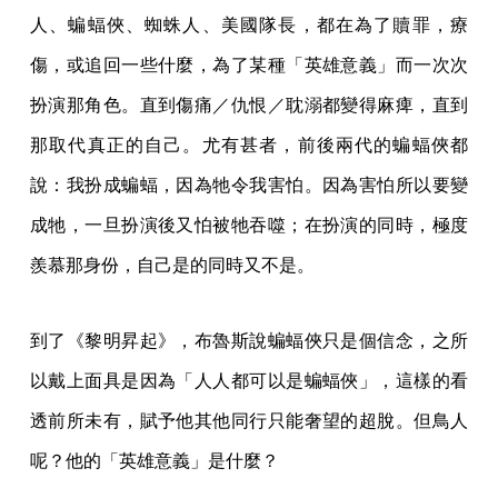
人、蝙蝠俠、蜘蛛人、美國隊長，都在為了贖罪，療
傷，或追回一些什麼，為了某種「英雄意義」而一次次
扮演那角色。直到傷痛／仇恨／耽溺都變得麻痺，直到
那取代真正的自己。尤有甚者，前後兩代的蝙蝠俠都
說：我扮成蝙蝠，因為牠令我害怕。因為害怕所以要變
成牠，一旦扮演後又怕被牠吞噬；在扮演的同時，極度
羨慕那身份，自己是的同時又不是。
到了《黎明昇起》，布魯斯說蝙蝠俠只是個信念，之所
以戴上面具是因為「人人都可以是蝙蝠俠」，這樣的看
透前所未有，賦予他其他同行只能奢望的超脫。但鳥人
呢？他的「英雄意義」是什麼？