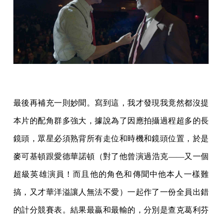
最後再補充一則妙聞。寫到這，我才發現我竟然都沒提
本片的配角群多強大，據說為了因應拍攝過程超多的長
鏡頭，眾星必須熟背所有走位和時機和鏡頭位置，於是
麥可基頓跟愛德華諾頓（對了他曾演過浩克——又一個
超級英雄演員！而且他的角色和傳聞中他本人一樣難
搞，又才華洋溢讓人無法不愛）一起作了一份全員出錯
的計分競賽表。結果最贏和最輸的，分別是查克葛利芬