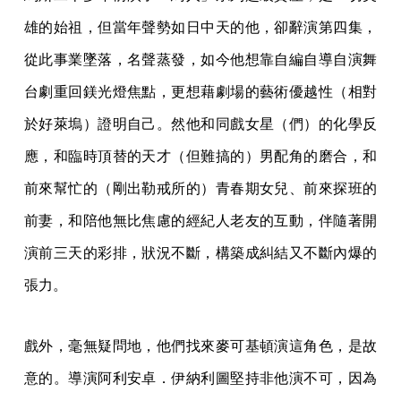
雄的始祖，但當年聲勢如日中天的他，卻辭演第四集，
從此事業墜落，名聲蒸發，如今他想靠自編自導自演舞
台劇重回鎂光燈焦點，更想藉劇場的藝術優越性（相對
於好萊塢）證明自己。然他和同戲女星（們）的化學反
應，和臨時頂替的天才（但難搞的）男配角的磨合，和
前來幫忙的（剛出勒戒所的）青春期女兒、前來探班的
前妻，和陪他無比焦慮的經紀人老友的互動，伴隨著開
演前三天的彩排，狀況不斷，構築成糾結又不斷內爆的
張力。
戲外，毫無疑問地，他們找來麥可基頓演這角色，是故
意的。導演阿利安卓．伊納利圖堅持非他演不可，因為