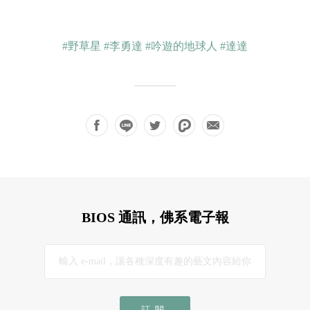
#野草星
#李勇達
#吟遊的地球人
#達達
BIOS 通訊，佛系電子報
訂閱