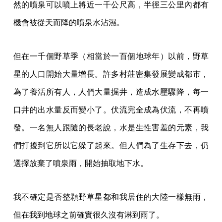
然的噴泉可以噴上將近一千公尺高，半徑三公里內都有
機會被從天而降的噴泉水沾濕。
但在一千個野草季（相當於一百個地球年）以前，野草
星的人口開始大量增長。許多村莊密集發展變成都市，
為了養活所有人，人們大量掘井，造成水壓驟降，每一
口井的出水量反而變小了。伏流完全成為伏流，不再噴
發。一名無人跟隨的長老說，水是生性害羞的元素，我
們打擾到它所以它躲了起來。但人們為了生存下去，仍
選擇放棄了噴泉雨，開始抽取地下水。
我不確定是否整顆野草星都和我居住的大陸一樣無雨，
但在我到地球之前確實很久沒有淋到雨了。