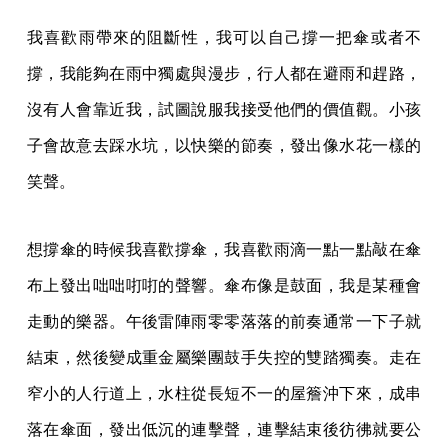
我喜歡雨帶來的阻斷性，我可以自己撐一把傘或者不
撐，我能夠在雨中獨處與漫步，行人都在避雨和趕路，
沒有人會靠近我，試圖說服我接受他們的價值觀。小孩
子會故意去踩水坑，以快樂的節奏，發出像水花一樣的
笑聲。
想撐傘的時候我喜歡撐傘，我喜歡雨滴一點一點敲在傘
布上發出咄咄咑咑的聲響。傘布像是鼓面，我是某種會
走動的樂器。午後雷陣雨零零落落的前奏通常一下子就
結束，然後變成重金屬樂團鼓手失控的雙踏獨奏。走在
窄小的人行道上，水柱從長短不一的屋簷沖下來，成串
落在傘面，發出低沉的連擊聲，連擊結束後彷彿就要公