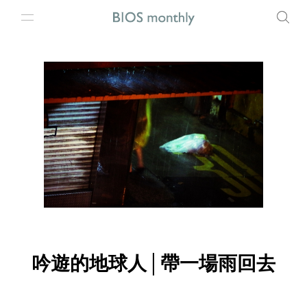
吟遊的地球人│帶一場雨回去