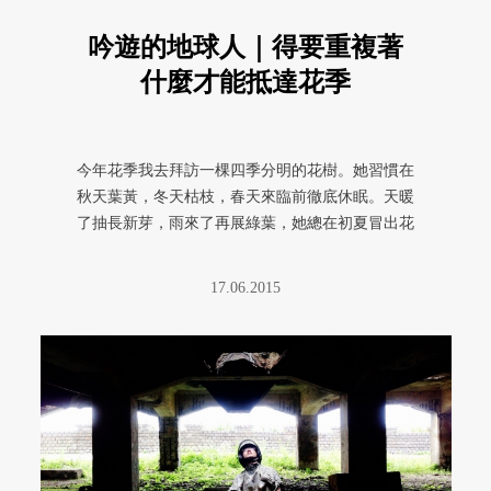
吟遊的地球人｜得要重複著
什麼才能抵達花季
今年花季我去拜訪一棵四季分明的花樹。她習慣在
秋天葉黃，冬天枯枝，春天來臨前徹底休眠。天暖
了抽長新芽，雨來了再展綠葉，她總在初夏冒出花
苞。雄花量多命短，整朵從枝頭 ...
17.06.2015