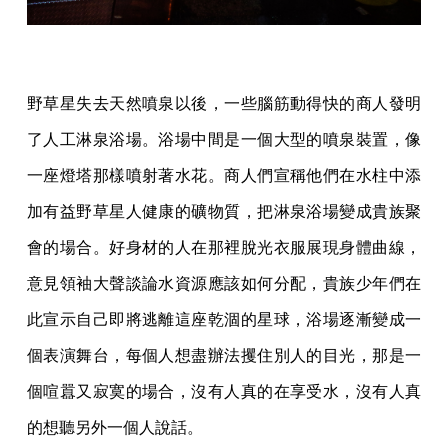
野草星失去天然噴泉以後，一些腦筋動得快的商人發明
了人工淋泉浴場。浴場中間是一個大型的噴泉裝置，像
一座燈塔那樣噴射著水花。商人們宣稱他們在水柱中添
加有益野草星人健康的礦物質，把淋泉浴場變成貴族聚
會的場合。好身材的人在那裡脫光衣服展現身體曲線，
意見領袖大聲談論水資源應該如何分配，貴族少年們在
此宣示自己即將逃離這座乾涸的星球，浴場逐漸變成一
個表演舞台，每個人想盡辦法攫住別人的目光，那是一
個喧囂又寂寞的場合，沒有人真的在享受水，沒有人真
的想聽另外一個人說話。