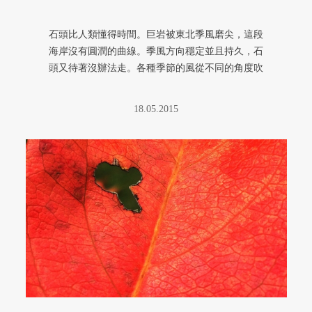
石頭比人類懂得時間。巨岩被東北季風磨尖，這段
海岸沒有圓潤的曲線。季風方向穩定並且持久，石
頭又待著沒辦法走。各種季節的風從不同的角度吹
來，雖不若東北季風那樣強勁， ...
18.05.2015