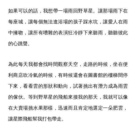
如果可以的話，我想帶一場雨回野草星。讓那場雨下在
每座城，讓每個無法進浴場的孩子踩水坑，讓愛人在雨
中擁吻，讓所有嘈雜的表演狂冷靜下來聽雨，聽聽彼此
的心跳聲。
為此每天我都會找時間觀察天空，走路的時候，坐在便
利商店吹冷氣的時候，有時候還會在圖書館的樓梯間停
下來，看看雲的形狀和動向，試著挑出有潛力成為雨雲
的傢伙。等到野草星的飛船來接我的那天，我就可以像
在大賣場挑水果那樣，迅速而且肯定地選定一朵肥雲，
讓星際飛船幫我打包帶走。