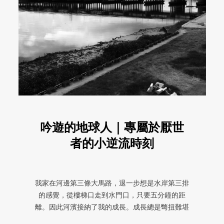
吟遊的地球人｜專屬於厭世
者的小逆流時刻
我家在河邊第三條大馬路，退一步想是水岸第三排
的感覺，從樓梯口走到水門口，只要五分鐘的距
離。因此河濱接納了我的成長。成長總是彆扭難堪
的。