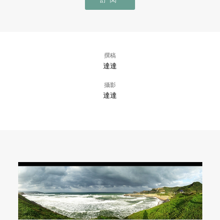
撰稿
達達
攝影
達達