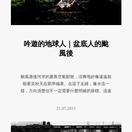
吟遊的地球人｜盆底人的颱
風後
颱風過後河岸的夏夜空氣鬆散，涼爽地好像遠遠就
能看見秋天在那準備著。在堤下走路，像水流一
樣，方向清楚但不一定需要什麼明確的座標。流速
改變著，溫度改變著，細細的蒸氣 ...
21.07.2015