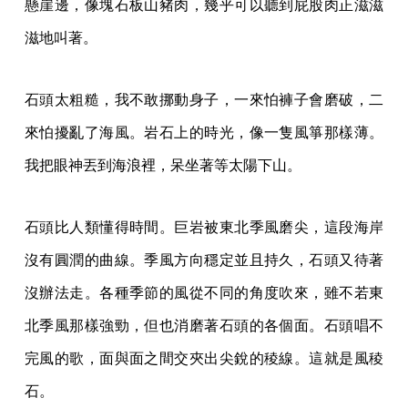
懸崖邊，像塊石板山豬肉，幾乎可以聽到屁股肉正滋滋
滋地叫著。
石頭太粗糙，我不敢挪動身子，一來怕褲子會磨破，二
來怕擾亂了海風。岩石上的時光，像一隻風箏那樣薄。
我把眼神丟到海浪裡，呆坐著等太陽下山。
石頭比人類懂得時間。巨岩被東北季風磨尖，這段海岸
沒有圓潤的曲線。季風方向穩定並且持久，石頭又待著
沒辦法走。各種季節的風從不同的角度吹來，雖不若東
北季風那樣強勁，但也消磨著石頭的各個面。石頭唱不
完風的歌，面與面之間交夾出尖銳的稜線。這就是風稜
石。