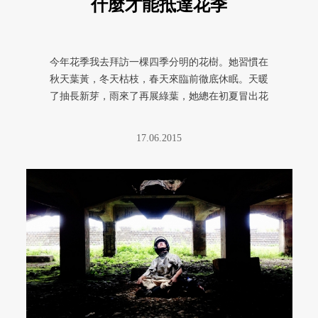
什麼才能抵達花季
今年花季我去拜訪一棵四季分明的花樹。她習慣在
秋天葉黃，冬天枯枝，春天來臨前徹底休眠。天暖
了抽長新芽，雨來了再展綠葉，她總在初夏冒出花
苞。雄花量多命短，整朵從枝頭 ...
17.06.2015