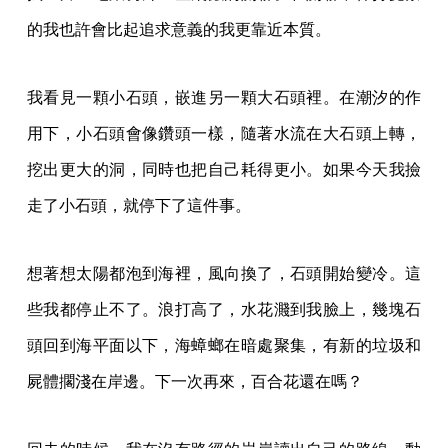
的我也許會比起追求意義的我更靠近本質。
我看見一顆小石頭，嵌進另一顆大石頭裡。在潮汐的作
用下，小石頭會像鑽頭一樣，隨著水流在大石頭上轉，
挖出更大的洞，同時也把自己耗得更小。如果今天我撿
走了小石頭，就停下了這件事。
想著想太陽都泡到海裡，風向換了，石頭開始變冷。這
些我都停止不了。浪打高了，水花濺到我臉上，幾塊石
頭回到海平面以下，海蟑螂在暗處聚集，有新的垃圾和
屍體擱淺在岸邊。下一次再來，百合花還在嗎？