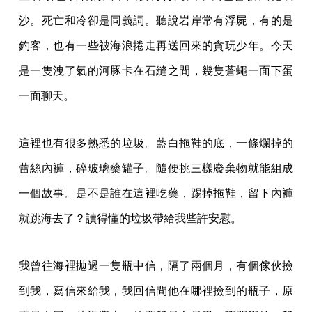
沙。死亡和冷卻是同義詞。聽說岩岸常有浮屍，有的是
釣客，也有一些被海浪捲走再送回來的貪玩少年。今天
是一隻洩了氣的河豚卡在石縫之間，幾隻蒼蠅一面下蛋
一面聊天。
這裡也有很多熟悉的垃圾。藍白拖鞋的底，一條爛掉的
蕾絲內褲，碎玻璃藥罐子。隨便挑三樣廢棄物就能組成
一個故事。是不是誰在這裡吃藥，踢掉拖鞋，留下內褲
就跳海去了？讀得懂的垃圾帶給我些許安慰。
我曾往海裡拋過一隻瓶中信，隔了兩個月，有個傢伙撿
到我，寫信來給我，我回信問他在哪裡撿到的瓶子，原