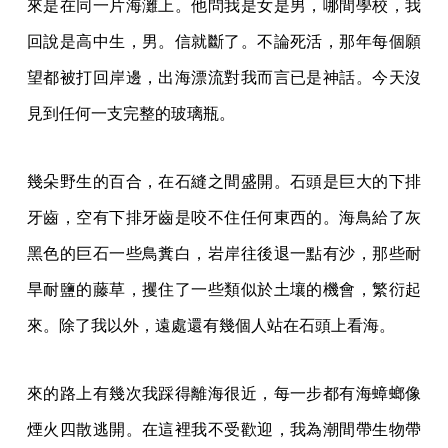
來是在同一片海灘上。他問我是女是男，哪間學校，我
回說是高中生，男。信就斷了。不論死活，那年每個願
望都被打回岸邊，出海漂流對我而言已是神話。今天沒
見到任何一支完整的玻璃瓶。
幾朵野生的百合，在石縫之間盛開。石頭是巨大的下排
牙齒，空有下排牙齒是咬不住任何東西的。海鳥給了灰
黑色的巨石一些鳥糞白，岩岸往後退一點有沙，那些耐
旱耐鹽的藤草，攫住了一些類似於土壤的機會，繁衍起
來。除了我以外，遠處還有幾個人站在石頭上看海。
來的路上有幾次我踩得離海很近，每一步都有海蟑螂像
煙火四散逃開。在這裡我不受歡迎，我為潮間帶生物帶