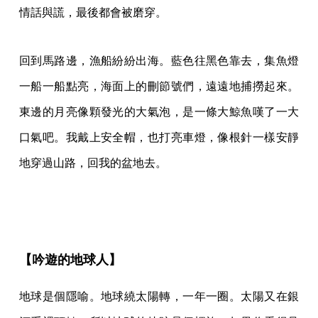
情話與謊，最後都會被磨穿。
回到馬路邊，漁船紛紛出海。藍色往黑色靠去，集魚燈
一船一船點亮，海面上的刪節號們，遠遠地捕撈起來。
東邊的月亮像顆發光的大氣泡，是一條大鯨魚嘆了一大
口氣吧。我戴上安全帽，也打亮車燈，像根針一樣安靜
地穿過山路，回我的盆地去。
【吟遊的地球人】
地球是個隱喻。地球繞太陽轉，一年一圈。太陽又在銀