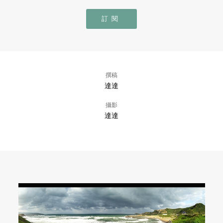
訂閱
撰稿
達達
攝影
達達