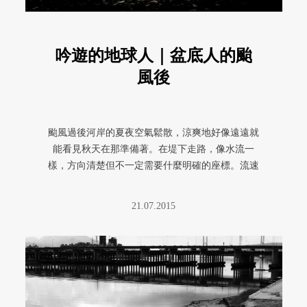
吟遊的地球人｜盆底人的颱
風後
颱風過後河岸的夏夜空氣鬆散，涼爽地好像遠遠就
能看見秋天在那準備著。在堤下走路，像水流一
樣，方向清楚但不一定需要什麼明確的座標。流速
改變著，溫度改變著，細細的蒸氣 ...
21.07.2015