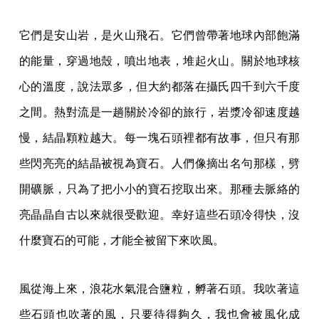
它們是安山岩，是火山飛石。它們曾帶著地球內部飽滿
的能量，穿過地殼，噴出地表，堆起火山。關於地球核
心的溫度，說法眾多，但大約都落在攝氏四千到六千度
之間。熱對流是一趟關於冷卻的旅行，岩漿冷卻速度越
慢，結晶顆粒越大。每一塊石頭裡都有故事，但只有那
些閃亮亮的結晶被視為寶石。人們像摘出名句那樣，劈
開礦脈，只為了把小小的寶石挖取出來。那種去脈絡的
亮晶晶自古以來就很受歡迎。幸好這些石頭冷得快，沒
什麼寶石的可能，才能全被留下來吹風。
風從海上來，浪花水氣混合鹽粒，孵著石頭。我吹著這
些石頭也吹著的風，只要待得夠久，我也會被風化成