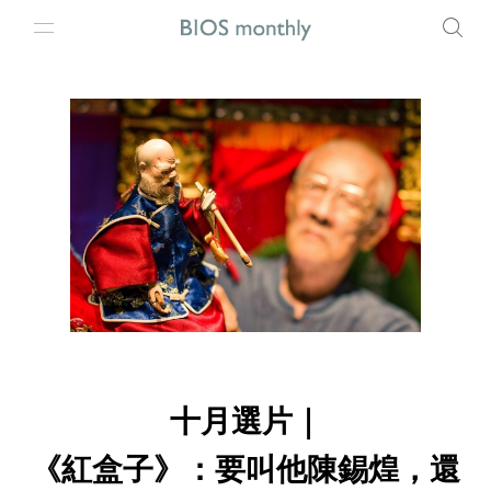
十月選片｜
《紅盒子》：要叫他陳錫煌，還