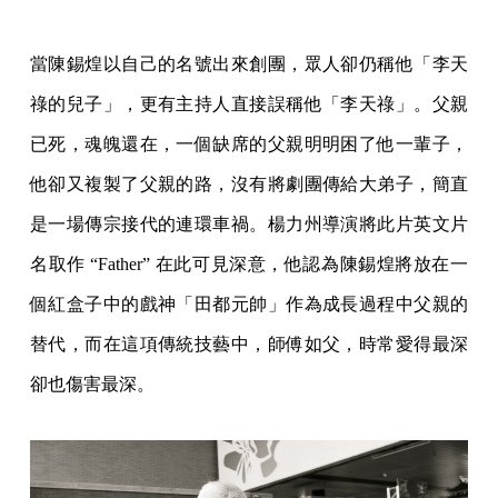
當陳錫煌以自己的名號出來創團，眾人卻仍稱他「李天
祿的兒子」，更有主持人直接誤稱他「李天祿」。父親
已死，魂魄還在，一個缺席的父親明明困了他一輩子，
他卻又複製了父親的路，沒有將劇團傳給大弟子，簡直
是一場傳宗接代的連環車禍。楊力州導演將此片英文片
名取作 “Father” 在此可見深意，他認為陳錫煌將放在一
個紅盒子中的戲神「田都元帥」作為成長過程中父親的
替代，而在這項傳統技藝中，師傅如父，時常愛得最深
卻也傷害最深。