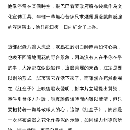
他像停留在某個時空，眼巴巴看著政府將布袋戲作為文
化宣傳工具、年輕一輩無心苦練只求煙霧彌漫戲劇感強
的浮誇演出，他只能日復一日向紅盒子上香。
這部紀錄片讓人流淚，淚點在於明白師傅再如何心急，
也喚不回遍地開花的野台景象，因為沒有人在乎你在乎
的事，大家都在假戲假作，這麼美麗的東西，注定是要
以別的形式，試著讓它存活下來了。而雖然亦宛然劇團
在《紅盒子》上映後發表聲明，對本片立場提出質疑，
事件引發多方討論，誰真誰假短時間內難以釐清，但只
要抱持著一顆尊敬職人的心，這部《紅盒子》，依然是
一次將布袋戲之花化作春泥的示範，如同楊力州導演所