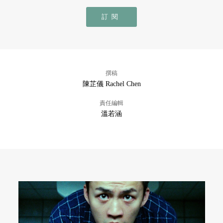
訂閱
撰稿
陳芷儀 Rachel Chen
責任編輯
溫若涵