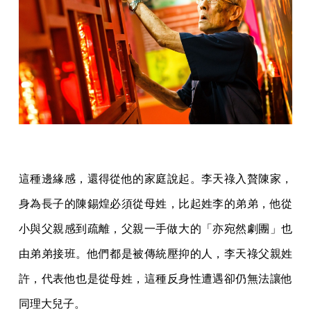
這種邊緣感，還得從他的家庭說起。李天祿入贅陳家，
身為長子的陳錫煌必須從母姓，比起姓李的弟弟，他從
小與父親感到疏離，父親一手做大的「亦宛然劇團」也
由弟弟接班。他們都是被傳統壓抑的人，李天祿父親姓
許，代表他也是從母姓，這種反身性遭遇卻仍無法讓他
同理大兒子。