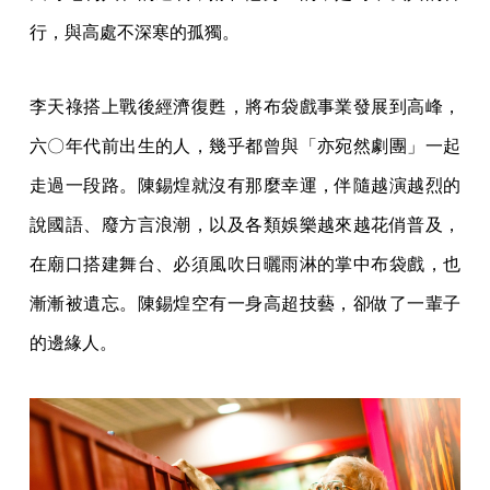
行，與高處不深寒的孤獨。
李天祿搭上戰後經濟復甦，將布袋戲事業發展到高峰，
六〇年代前出生的人，幾乎都曾與「亦宛然劇團」一起
走過一段路。陳錫煌就沒有那麼幸運，伴隨越演越烈的
說國語、廢方言浪潮，以及各類娛樂越來越花俏普及，
在廟口搭建舞台、必須風吹日曬雨淋的掌中布袋戲，也
漸漸被遺忘。陳錫煌空有一身高超技藝，卻做了一輩子
的邊緣人。