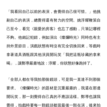
「我看回自己以前的表演，會覺得自己很可惜。」他挑
剔自己的表演，總覺得還有努力的空間。姚淳耀鞭策自
己至今，看完《親愛的房客》也忘了感動，只筆記哪裡
不夠。他銘記犯錯，例如演出《燦爛時光》同時也有主
持外景節目，演戲狀態有時沒有完全切換回來，等戲時
拿著道具酒瓶跟其他演員開玩笑「我把這瓶珍藏的拿來
喝」，讓鄭導嚴肅地說：淳耀，你狀態好像跑掉了。
「全部人都在等我拍那個鏡頭，可是我一直達不到那個
要求。《燦爛時光》的題材是沉重嚴肅的，我還在那邊
開玩笑，那一刻覺得自己真的不應該這樣。鄭導也讓我
覺得，拍戲時要每一顆鏡頭都當最後一顆在演，後來拍