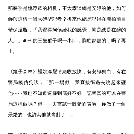
那幾乎是姚淳耀的相反，不太攀談總是安靜的他，如何
飾演這樣一個大砲型記者？後來他總是記得在開拍前自
帶保溫瓶，「我覺得阿侯給我的感覺，就是總是在醉的
人。」40% 的三隻猴子喝一小口，胸腔熱熱的，喝了再
上。
《鏡子森林》裡姚淳耀情緒收放快，有安靜獨白，有在
警局模仿狗吠，「那一場戲，我直接衝過去跳起來砸
他⋯⋯我也不知道這樣到底好不好，記者真的可以在警
局這樣做嗎？但⋯⋯去嘗試一個錯的表演，你做了一個
最錯的，也許其他就會對了。」