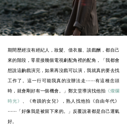
期間歷經沒有經紀人，妝髮、借衣服、談戲酬，都自己
來的階段，零星接幾個電視劇配角裡的配角，「我都會
想說這齣戲演完，如果再沒戲可以演，我就真的要去找
工作了。這一行可能我真的沒辦法走⋯⋯有這種念頭
時，就會剛好有一個機會。」鄭文堂導演找他拍
《燦爛
時光》
、《奇蹟的女兒》，熟人找他拍《自由年代》
⋯⋯「好像我是被留下來的。」反覆說著都是自己運氣
好。