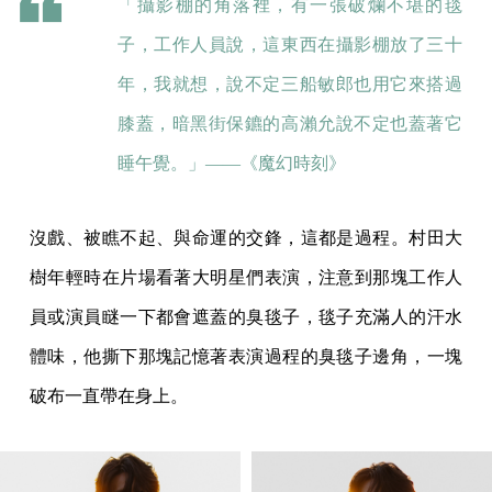
「攝影棚的角落裡，有一張破爛不堪的毯
子，工作人員說，這東西在攝影棚放了三十
年，我就想，說不定三船敏郎也用它來搭過
膝蓋，暗黑街保鑣的高瀨允說不定也蓋著它
睡午覺。」——《魔幻時刻》
沒戲、被瞧不起、與命運的交鋒，這都是過程。村田大
樹年輕時在片場看著大明星們表演，注意到那塊工作人
員或演員瞇一下都會遮蓋的臭毯子，毯子充滿人的汗水
體味，他撕下那塊記憶著表演過程的臭毯子邊角，一塊
破布一直帶在身上。