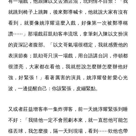
有一場戲，他跟陳以文去酒店混，玩到情不自禁：「我
就跳到椅子上跳舞，後來鄭導喊卡，他就說大家有沒有
看到，就要像姚淳耀這麼入戲，好像第一次被鄭導稱
讚⋯⋯」那場戲莊凱勛客串流氓，拿筆刺入陳以文扮演
的資深記者腹部。「以文哥氣場很穩定，我就感覺他的
表演節奏；凱勛哥只演一場戲，用台語講台詞，停頓都
很漂亮，大家都在看他，我就想說怎麼辦怎麼辦他好
強，好緊張！」看著厲害的演員，姚淳耀發射愛心光
波，一邊提醒自己：你該緊張，皮繃緊點。
又或者莊益增客串一集炸彈客，前一天姚淳耀緊張到睡
不好：「我猜他一定不會照劇本來，就一直想他可能怎
樣丟球，我怎麼接，隔一天到現場，看到⋯⋯欸他也帶