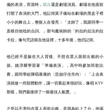
儀的表演，而當時，
呱吉
還是劇場演員。劇場在他面前
打開了表演的大門，他記得莫子儀站在劇場的黑盒子裡
小小的舞台上，整個人在發亮：「太帥了，我跟同學一
直模仿他唸的台詞。」那句魔術師的「約拉約拉法約拉
卡拉」像句咒語留在他這裡，十多年後，他仍記得。
他已經不是躲在大人背後、不想在眾人面前出糗的小
孩。姚淳耀學習著「準備表演」，高中時參加民歌比
賽，跟同學組隊唱康康的〈恁姐仔住市內〉：「上去表
演就做一些肢體動作，讓一切看起來很好玩，像唱 KTV
那樣，我們最後得了一個最佳人氣獎。」
之所以不害怕在眾人面前出糗，是因為站上了台，他渴