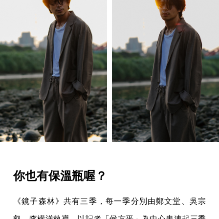
你也有保溫瓶喔？
《鏡子森林》共有三季，每一季分別由鄭文堂、吳宗
叡、李權洋執導，以記者「侯方平」為中心串連起三季