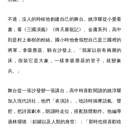
不過，沒人的時候他創建自己的舞台。姚淳耀從小愛看
書，看《三國演義》《倚天屠龍記》、金庸系列，高中
則是村上春樹的粉絲。國小時他會假想自己是三國裡的
將軍，拿吸塵器、騎在沙發上，「我家以前有兩層的
床，假裝它是大象，一樣拿吸塵器的管子，就變象
兵。」
舞台從一張沙發變一張講台，高中時喜歡閱讀的姚淳耀
加入現代詩社，他們「表演詩」，唸詩時揣摩語氣、聲
腔，把詩當劇本，朗誦時走位，搭配肢體動作。他編導
過林燿德 〈鋁罐以及人類的身世〉：「那時也很喜歡唸