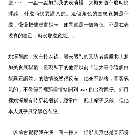
應⋯⋯，一點一點加到我的表演裡，大概知道什麼時候
浮誇，什麼時候要講真的。這個角色的喜怒哀樂是什
麼，慢慢把他豐富起來，如果他是一個角色、不是在表
現真的自己，就沒那麼尷尬。」
姚淳耀說，沒主持以後，過去遇到的受訪者偶爾北上參
加美食展聯繫，發現私下的他跟以前「哇大哥你這個白
飯真正讚欸」的熱情姿態很反差，他並不熱絡，客客氣
氣的，不像節目裡那個情緒開到 max 的台灣囡仔。節目
裡姚淳耀有時穿花襯衫，經常白 T 配上帽子反戴，但他
本人幾乎只穿黑色衣服。
「以前會覺得我在演一個主持人，但那其實也是某部份