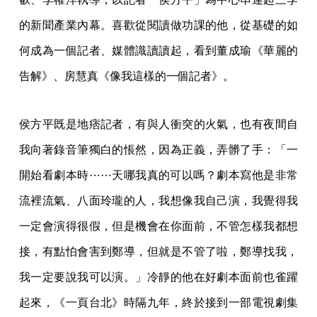
的新聞產業內幕。喜歡從閱讀做功課的他，從基礎的如
何成為一個記者、媒體識讀讀起，看到董成瑜《華麗的
告解》、房慧真《像我這樣的一個記者》。
侯方平既是地痞記者，有與人衝突的火氣，也有夜間自
我向著錄音筆獨白的悵然，因為正義，弄髒了手：「一
開始看劇本時⋯⋯天哪我真的可以嗎？劇本寫他是非常
流裡流氣、八面玲瓏的人，我想像我自己演，我覺得我
一定會演得很假，但是機會在你面前，不管怎樣我都想
接，有點怕會害到鄭導，但就是不管了啦，鄭導找我，
我一定要說我可以演。」冷靜的他在好劇本面前也雀躍
起來，《一頁台北》時隔九年，終於接到一部電視劇集