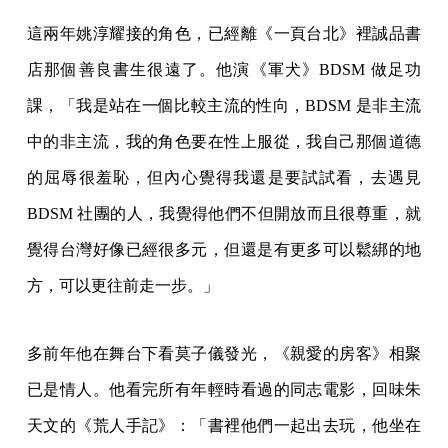
這兩年姚淳耀接的角色，已經離《一頁台北》裡誠品書
店那個善良書生很遠了。他演《軍犬》BDSM 做足功
課，「我是站在一個比較主流的性向，BDSM 是非主流
中的非主流，我的角色要在性上服從，我自己那個道德
的屈辱很羞恥，但內心覺得我還是要試試看，去遇見
BDSM 社團的人，我覺得他們不但開放而且很尊重，就
覺得台灣好像已經很多元，但還是有更多可以鬆綁的地
方，可以更往前走一步。」
多前年他在舞台下看莫子儀發光，《親愛的房客》相聚
已是情人。他看完所有年輕時看過的同志電影，回味朱
天文的《荒人手記》：「書裡他們一起出去玩，他坐在