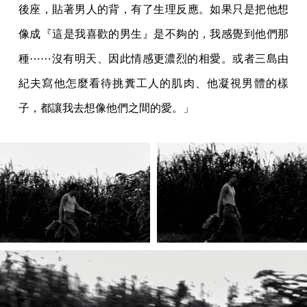
後座，貼著男人的背，有了生理反應。如果只是把他想
像成『這是我喜歡的男生』是不夠的，我感覺到他們那
種⋯⋯沒有明天、因此情感更濃烈的相愛。或者三島由
紀夫寫他怎麼看待挑糞工人的肌肉、他凝視男體的樣
子，都讓我去想像他們之間的愛。」