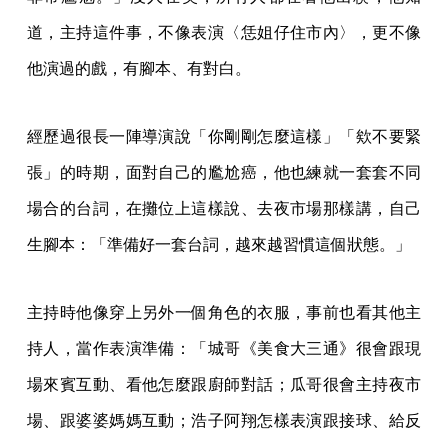
道，主持這件事，不像表演〈恁姐仔住市內〉，更不像
他演過的戲，有腳本、有對白。
經歷過很長一陣導演說「你剛剛怎麼這樣」「欸不要緊
張」的時期，面對自己的尷尬癌，他也練就一套套不同
場合的台詞，在攤位上這樣說、去夜市場那樣講，自己
生腳本：「準備好一套台詞，越來越習慣這個狀態。」
主持時他像穿上另外一個角色的衣服，事前也看其他主
持人，當作表演準備：「城哥《美食大三通》很會跟現
場來賓互動、看他怎麼跟廚師對話；瓜哥很會主持夜市
場、跟婆婆媽媽互動；浩子阿翔怎樣表演跟接球、給反