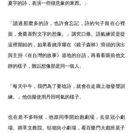
夏宇的詩，表演一些很意象的東西。」
「讀過那麼多的詩，也許會忘記，詩的句子留在心裡
面，會奠基對文字的想像。」講究口條、語氣練習是從
這裡開始的，如果看姚淳耀在《鏡子森林》滑頭的演出
與主持《在台灣的故事》道地的台語，再看看眼前他文
靜的樣子，難以想像那是同一個人。
「每天中午，我們為了要唸詩，就會在走廊上做發聲訓
練。」他仿擬使用丹田呵氣的樣子。
也在差不多時候，他跟同學開始跑劇場，去皇冠小劇
場、耕莘文教院、牯嶺街小劇場，看百樂門大戲班莫子