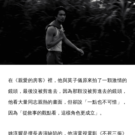
在《親愛的房客》裡，他與莫子儀原來拍了一顆激情的
鏡頭，最後沒被剪進去，因為那顆沒被剪進去的鏡頭，
他看大量同志親熱的畫面，但卻說「一點也不可惜」，
因為「從敘事的觀點看，這樣角色更成立」。
姚淳耀是擅長表演缺陷的，他演電視電影《不死三振》