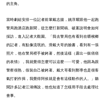
的主角。
當時劇組安排一位記者前輩戴志揚，姚淳耀跟他一起跑
警局跑酒店跑新聞，從怎麼打新聞稿、破案說明會如何
採訪，進入記者大觀園。「我去警局也有看到在嚼檳榔
的記者，有點像流氓的。滑戴大哥的臉書，看到有一張
照片，他在警局裡手被銬著，然後這樣（露出一個痞痞
的表情），我就覺得怎麼可以這麼⋯⋯可愛，他因為跟
警察很熟，假裝自己被銬著。戴大哥看到鄭導也是很客
氣打躬作揖，我覺得阿侯就是會有這樣動作的人。」聽
聞許多記者江湖傳說，他也知道了怎樣用手段去處理社
會事。