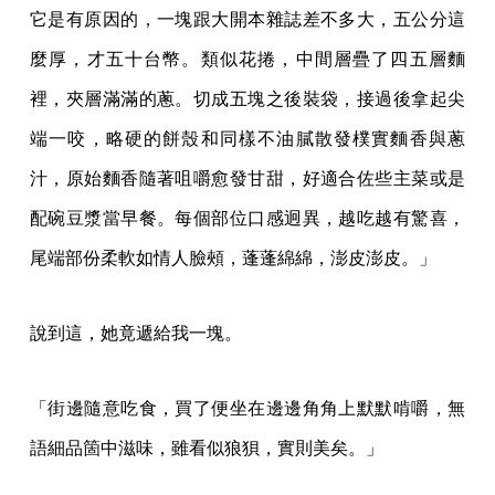
它是有原因的，一塊跟大開本雜誌差不多大，五公分這
麼厚，才五十台幣。類似花捲，中間層疊了四五層麵
裡，夾層滿滿的蔥。切成五塊之後裝袋，接過後拿起尖
端一咬，略硬的餅殼和同樣不油膩散發樸實麵香與蔥
汁，原始麵香隨著咀嚼愈發甘甜，好適合佐些主菜或是
配碗豆漿當早餐。每個部位口感迥異，越吃越有驚喜，
尾端部份柔軟如情人臉頰，蓬蓬綿綿，澎皮澎皮。」
說到這，她竟遞給我一塊。
「街邊隨意吃食，買了便坐在邊邊角角上默默啃嚼，無
語細品箇中滋味，雖看似狼狽，實則美矣。」