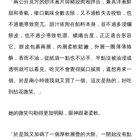
「兩公分見方的炒洋蔥片與豬絞肉相拌合，兼具洋蔥鮮
甜和香氣，嗆口氣味全數去除，又不過軟失去咬勁，也
不過脆導致突兀。甜汁依附在餡料本身，並不過多浸爛
餅皮，也不過少導致乾澀。穠纖合度，正正適合形容
它。餅皮包裹兩層，內層柔軟鬆嫩，外層一圈薄薄烙
酥，香而不油，從紙袋一點也不沾手、半點沒被油浸成
透明就可以看見。吃完不會覺得膩口膩胃，還想再來一
個。於是兩小時後我就又買了一個。這次是熱的，好吃
到拈花微笑。」
她的微笑勾勒得更加明顯，眼神跟著柔軟。
「於是我又加碼了一個厚軟層疊的大餅。一開始沒有點