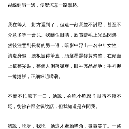
越線到另一邊，便覺涼意一路攀爬。
我在等人，對方遲到了，但這一刻我並不討厭，甚至不
介意多等一會兒。我瞇住眼睛，欣賞睫毛上光點閃爍，
然後注意到長椅的另一邊，暗影中浮出一名中年女性：
清瘦身軀，腰板挺得筆直，頭髮墨黑修剪齊整，在頭顱
上梳整妥貼，整個人俐落颯爽，眼神亮晶晶地；手裡握
一捲捲餅，正細細咀嚼著。
不慌不忙嚥下一口，她說，妳吃小吃麼？眼睛不轉不
眨，彷彿在跟空氣說話，但我知道是在問我。
我說，吃呀，我吃。她這才牽動嘴角，微微笑了。一路