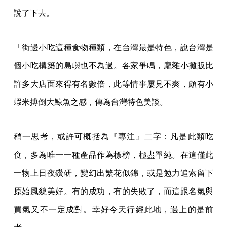
說了下去。
「街邊小吃這種食物種類，在台灣最是特色，說台灣是
個小吃構築的島嶼也不為過。各家爭鳴，龐雜小攤販比
許多大店面來得有名數倍，此等情事屢見不爽，頗有小
蝦米搏倒大鯨魚之感，傳為台灣特色美談。
稍一思考，或許可概括為『專注』二字：凡是此類吃
食，多為唯一一種產品作為標榜，極盡單純。在這僅此
一物上日夜鑽研，變幻出繁花似錦，或是勉力追索留下
原始風貌美好。有的成功，有的失敗了，而這跟名氣與
買氣又不一定成對。幸好今天行經此地，遇上的是前