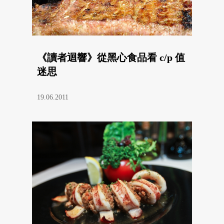
《讀者迴響》從黑心食品看 c/p 值
迷思
19.06.2011