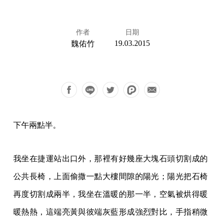
作者
日期
19.03.2015
魏佑竹
下午兩點半。
我坐在捷運站出口外，那裡有好幾座大塊石頭切割成的
公共長椅，上面偷撒一點大樓間隙的陽光；陽光把石椅
再度切割成兩半，我坐在溫暖的那一半，空氣被烘得暖
暖熱熱，這端亮黃與彼端灰藍形成強烈對比，手指稍微