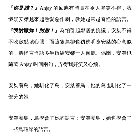
『妳是
誰
？』
Anjay 的回應有時實在令人哭笑不得，我
懷疑安桀越來越熱愛惡作劇，教她越來越奇怪的語言。
『我討厭妳！
討厭！
』
為怕引起鄰居的抗議，安桀不得
不收斂點壞心眼，而這隻鳥卻也彷彿明瞭安桀的心意似
的，將怪言怪語多半留給安桀一人傾聽。偶爾，安桀也
隨著 Anjay 叫個兩句，弄得我好笑又心煩。
安桀養鳥，她馴化了鳥；安桀養鳥，她的鳥也馴化了一
部分的她。
安桀養鳥，鳥學會了她的語言；安桀養鳥，她也學會了
一些鳥聒噪的語言。