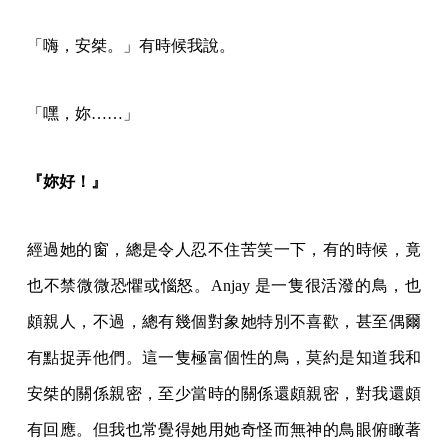
「嗨，安桀。」有時候我說。
「嘿，妳……」
『妳好！』
經過她的窗，總是令人忍不住苦笑一下，有的時候，竟
也不禁微微恐懼或惱怒。Anjay 是一隻很活潑的鳥，也
頗親人，不過，總有幾個對象她特別不喜歡，甚至偶爾
有點捉弄他們。這一隻極富個性的鳥，莫約是知道我和
安桀的關係親密，至少當時的關係還頗親密，對我還頗
有回應。但我也常覺得她用她奇怪而無神的鳥眼俯瞰著