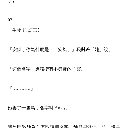
了。
02
【生物 ◎ 語言】
「安桀，你為什麼是……安桀。」我對著「她」說。
「這個名字，應該擁有不尋常的心靈。」
『…………』
她養了一隻鳥，名字叫 Anjay。
我曾問過她為什麼取這個名字，她只是淡淡一笑，說是