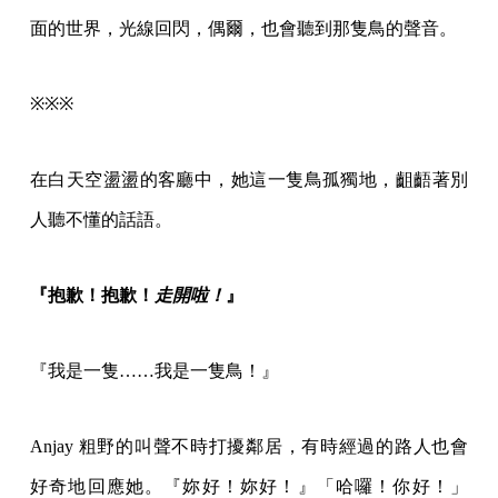
面的世界，光線回閃，偶爾，也會聽到那隻鳥的聲音。
※※※
在白天空盪盪的客廳中，她這一隻鳥孤獨地，齟齬著別
人聽不懂的話語。
『抱歉！抱歉！
走開啦！
』
『我是一隻……我是一隻鳥！』
Anjay 粗野的叫聲不時打擾鄰居，有時經過的路人也會
好奇地回應她。『妳好！妳好！』「哈囉！你好！」