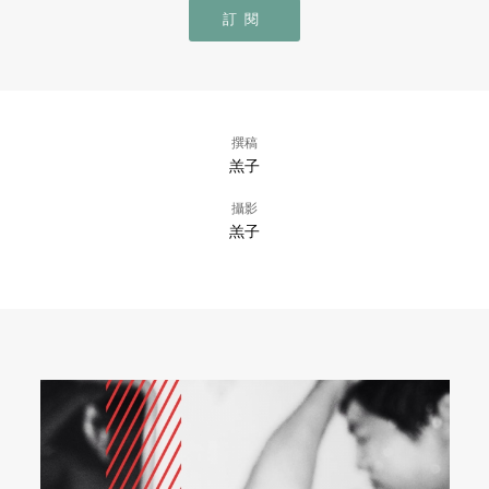
訂閱
撰稿
羔子
攝影
羔子