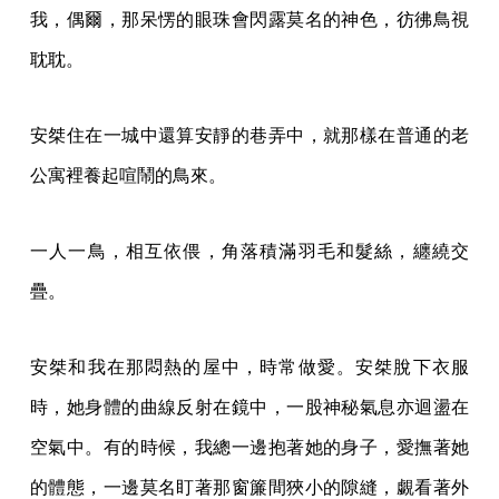
我，偶爾，那呆愣的眼珠會閃露莫名的神色，彷彿鳥視
耽耽。
安桀住在一城中還算安靜的巷弄中，就那樣在普通的老
公寓裡養起喧鬧的鳥來。
一人一鳥，相互依偎，角落積滿羽毛和髮絲，纏繞交
疊。
安桀和我在那悶熱的屋中，時常做愛。安桀脫下衣服
時，她身體的曲線反射在鏡中，一股神秘氣息亦迴盪在
空氣中。有的時候，我總一邊抱著她的身子，愛撫著她
的體態，一邊莫名盯著那窗簾間狹小的隙縫，覷看著外