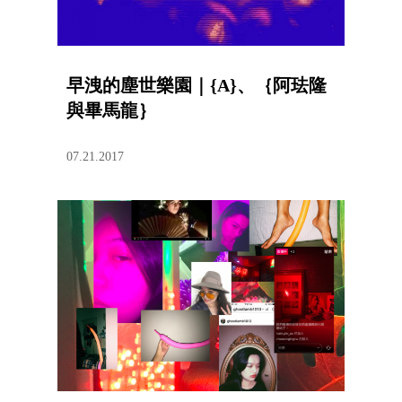
早洩的塵世樂園｜{A}、｛阿珐隆
與畢馬龍｝
07.21.2017