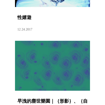
性嬉遊
12.24.2017
早洩的塵世樂園｜｛形影｝、｛自