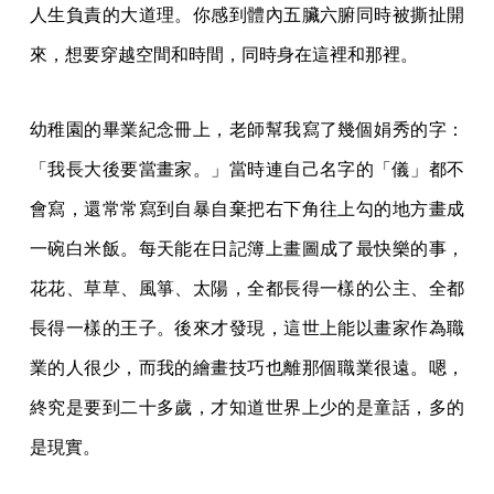
人生負責的大道理。你感到體內五臟六腑同時被撕扯開
來，想要穿越空間和時間，同時身在這裡和那裡。
幼稚園的畢業紀念冊上，老師幫我寫了幾個娟秀的字：
「我長大後要當畫家。」當時連自己名字的「儀」都不
會寫，還常常寫到自暴自棄把右下角往上勾的地方畫成
一碗白米飯。每天能在日記簿上畫圖成了最快樂的事，
花花、草草、風箏、太陽，全都長得一樣的公主、全都
長得一樣的王子。後來才發現，這世上能以畫家作為職
業的人很少，而我的繪畫技巧也離那個職業很遠。嗯，
終究是要到二十多歲，才知道世界上少的是童話，多的
是現實。