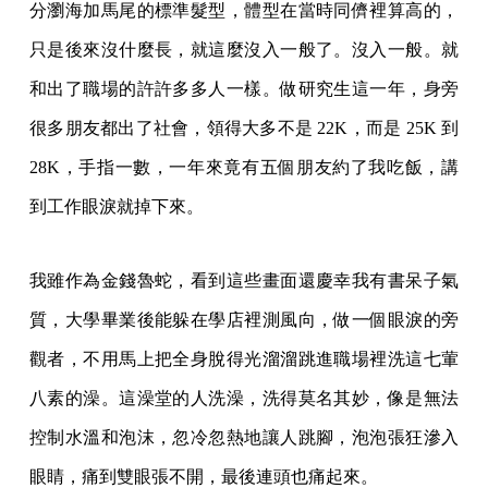
分瀏海加馬尾的標準髮型，體型在當時同儕裡算高的，
只是後來沒什麼長，就這麼沒入一般了。沒入一般。就
和出了職場的許許多多人一樣。做研究生這一年，身旁
很多朋友都出了社會，領得大多不是 22K，而是 25K 到
28K，手指一數，一年來竟有五個朋友約了我吃飯，講
到工作眼淚就掉下來。
我雖作為金錢魯蛇，看到這些畫面還慶幸我有書呆子氣
質，大學畢業後能躲在學店裡測風向，做一個眼淚的旁
觀者，不用馬上把全身脫得光溜溜跳進職場裡洗這七葷
八素的澡。這澡堂的人洗澡，洗得莫名其妙，像是無法
控制水溫和泡沫，忽冷忽熱地讓人跳腳，泡泡張狂滲入
眼睛，痛到雙眼張不開，最後連頭也痛起來。