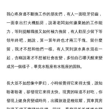
我心疼身邊不斷換工作的朋友們，有人一面咬牙切齒，
一面拿出打火機點菸，說著老闆如何嫌棄她的工作能
力，等到提離職後又如何極力挽留，有人勸至少留下等
領年終吧，她說，算一算年終也才兩三千塊。留什麼
留，我才不想和他們一樣。有人哭到淚水鼻水混在一
起，含糊說著才不想被社會改變，多怕自己哪天醒來變
成另一個樣子，畢竟水瓶座有水瓶座的固執。
長大並不如想像中夢幻，小時候覺得它來得太慢，誰知
盼著盼著，卻發現它來得太快。現實的味道不好吃，你
發現上健身房變成時尚，出國旅遊是種炫耀，買車買房