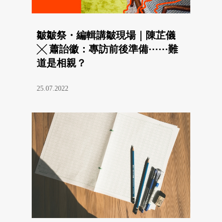
皺皺祭・編輯講皺現場｜陳芷儀
╳ 蕭詒徽：專訪前後準備⋯⋯難
道是相親？
25.07.2022