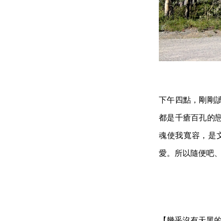
下午四點，剛剛
都是千瘡百孔的
魂使我寬容，是
愛。所以隨便吧
【幾乎沒有天黑