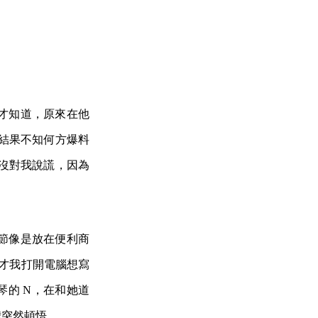
才知道，原來在他
，結果不知何方爆料
也沒對我說謊，因為
節像是放在便利商
剛才我打開電腦想寫
琴的 N，在和她道
樣了，我突然頓悟。