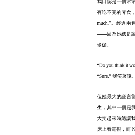
我自認是一個常
有吃不完的零食，她說
much.”。經
——因為她總是
瑜伽。
“Do you thin
“Sure.” 我
但她最大的謊言
生，其中一個是
大笑起來時總讓我
床上看電視，而 