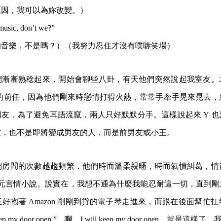
原因，我可以為妳改變。）
music, don’t we?”
的音樂，不是嗎？）（我努力忍住才沒有噗哧笑場）
們漸漸熟稔起來，開始會聊些八卦，有天他們突然說起我室友。
Y 的前任，因為他們剛來時戀情打得火熱，常常手牽手晃來晃去
友，為了避免耳語流竄，兩人只好默默分手。這樣說起來 Y 
友，也不是即將變成男友的人，而是前男友或小王。
們房間的次數越趨頻繁，他們時而溫柔親暱，時而氣憤糾葛，情
9 元言情小說。說實在，我想不通為什麼我能忍耐這一切，直到
正好抱著 Amazon 剛剛到貨的電子琴走進來，而跟在後面幫忙扛
eep my door open.”。啊，I will keep my door open，就是這