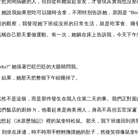
常把房間搞砸的人，但自從和她當起室友，才發現其實我也沒那麼
我如果想吃可以隨時去拿，不用特別告訴她，原因是 “Because there
過兩週的觀察，我發現她下班或沒班的日常生活，就是吃零食、
謊稱自己那天要做運動。有一次，她躺在床上告訴我，今天下午
k it works?” 她張著巴眨巴眨的大眼睛問我。
笑著說。結果，她那天把整個下午給睡掉了。
當然不是這個，而是那件發生在我入住第二天的事。我們正對面
我們飯店的廚師 N，他看起來是南美洲人，身高不高但五官深邃
想起《冰原歷險記》裡的鼠奎特松鼠。那天，我下班後回到房間
N 則坐在床邊，時不時用手輕輕撫摸她的肚子，然後笑得像鼠奎