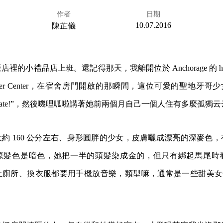
作者
日期
10.07.2016
陳芷儀
店裡的小禮品店上班。還記得那天，我離開位於 Anchorage 的 ho
per Center，在宿舍房門開啟的那瞬間，這位可愛的聖地牙哥
t a roommate!”，然後嘰哩呱啦講著她前兩個月自己一個人住有多麼孤獨
約 160 公分左右、身形圓胖的少女，皮膚曬成漂亮的深麥色
原髮色是暗色，她把一半的頭髮染成金的，但只有綁起馬尾時
廁所、換衣服都要用手機放音樂，類型嘛，通常是一些甜美女聲