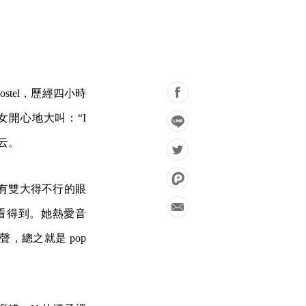
stel，歷經四小時
少女開心地大叫：“I
云云。
，有雙大得不行的眼
看得到。她熱愛音
，總之就是 pop