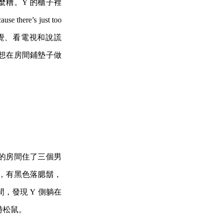
糟。Y 的櫃子裡
’s just too
睡覺、看電視和說謊
想在房間鋪墊子做
的房間住了三個男
，有黑色落腮鬍，
，發現 Y 側躺在
特松鼠。