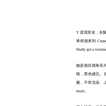
Y 是我室友，在飯
車程後來到 Cop
finally go
她是個目測身高大
睛，黑色瞳孔。
樂，不管洗澡、上
music。