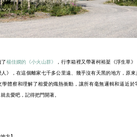
讀了
楊佳嫻的《小火山群》
，行李箱裡又帶著柯裕棻《浮生草》
戀人》，在這個離家七千多公里遠、幾乎沒有天黑的地方，原來
文學體察和理解了相愛的熾熱衝動，讓所有毫無邏輯和逼近於
、就去愛吧，記得把門開著。
的地方】