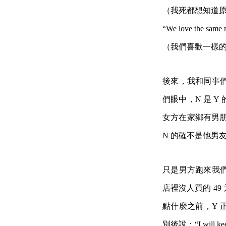
（我死都想知道
“We love the same 
（我們喜歡一樣
後來，我和同事
們眼中，N 是 
女方在家鄉有男朋
N 的確不是他男
只是男方跑來我
店裡沒人買的 4
點什麼之前，Y 
別後說：“I will k