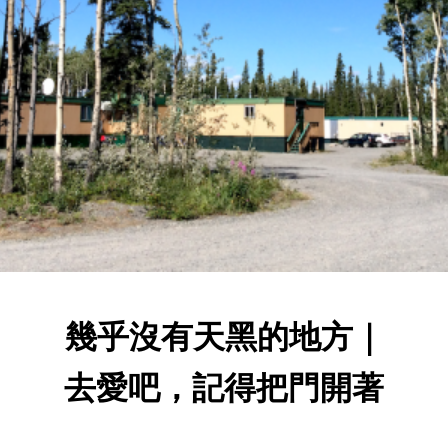
幾乎沒有天黑的地方｜
去愛吧，記得把門開著