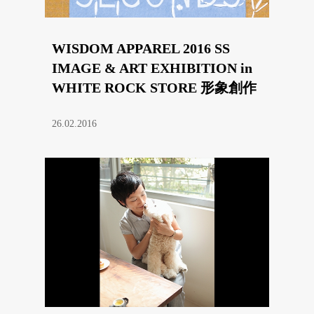
WISDOM APPAREL 2016 SS
IMAGE & ART EXHIBITION in
WHITE ROCK STORE 形象創作
藝術展
26.02.2016