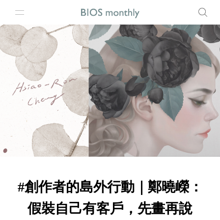
#創作者的島外行動｜鄭曉嶸：
假裝自己有客戶，先畫再說