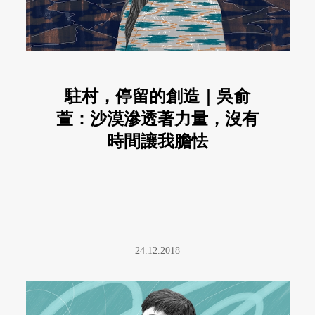
駐村，停留的創造｜吳俞
萱：沙漠滲透著力量，沒有
時間讓我膽怯
24.12.2018