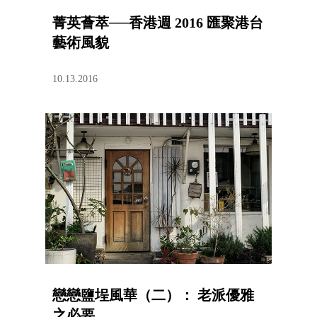
菁英薈萃──香港週 2016 匯聚港台
藝術風貌
10.13.2016
戀戀鹽埕風華（二）： 老派優雅
之必要