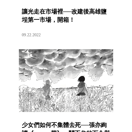
讓光走在市場裡──改建後高雄鹽
埕第一市場，開箱！
09.22.2022
少女們如何不集體去死──張亦絢