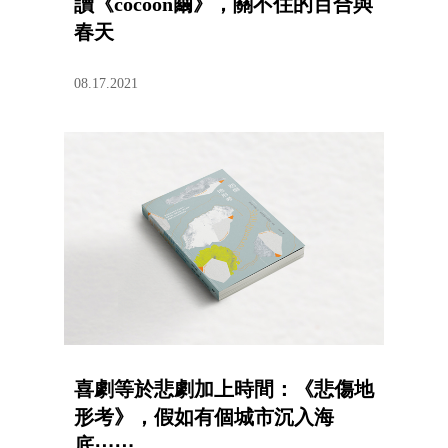
讀《cocoon繭》，關不住的百合與
春天
08.17.2021
喜劇等於悲劇加上時間：《悲傷地
形考》，假如有個城市沉入海
底⋯⋯