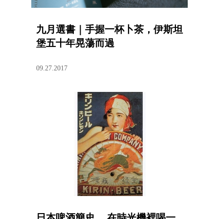
九月選書｜手握一杯卜茶，伊斯坦
堡五十年晃蕩而過
09.27.2017
日本啤酒簡史， 在時光機裡喝一