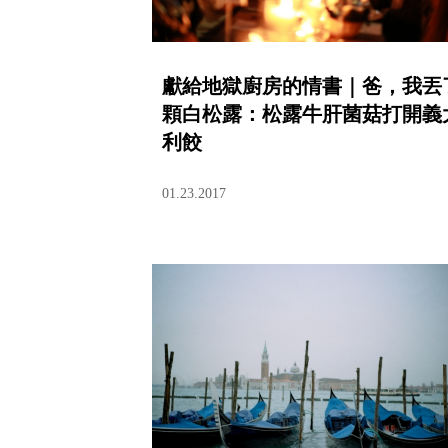
獻給地獄廚房的情書｜爸，我丟
顆白松露：松露牛肝菌菇打開義
利餃
01.23.2017