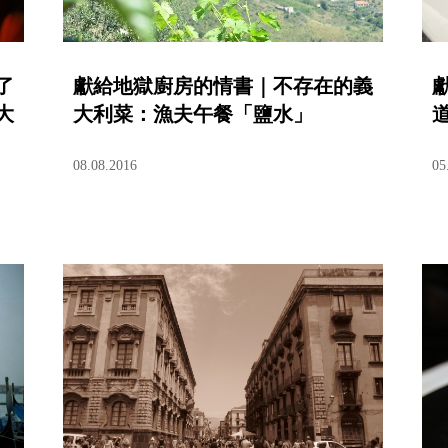
了
獻給地獄廚房的情書｜不存在的義
大
大利菜：漁夫午餐「鹽水」
08.08.2016
05