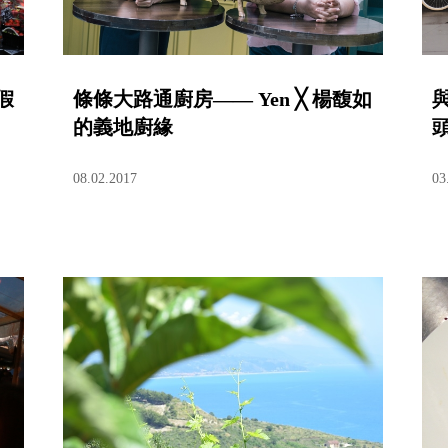
假
條條大路通廚房—— Yen ╳ 楊馥如
的義地廚緣
08.02.2017
03