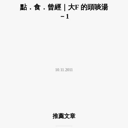
點．食．曾經｜大F 的頭啖湯
－1
10.11.2011
推薦文章