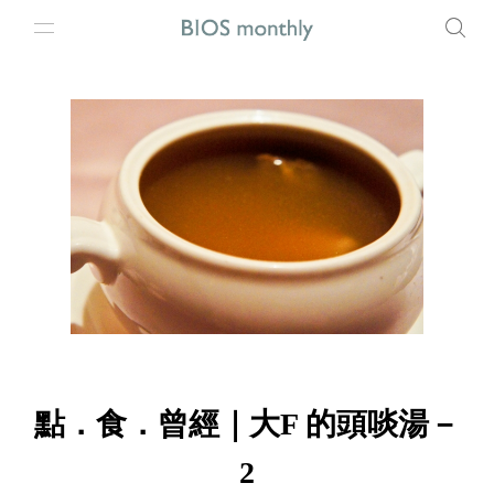
點．食．曾經｜大F 的頭啖湯－
2