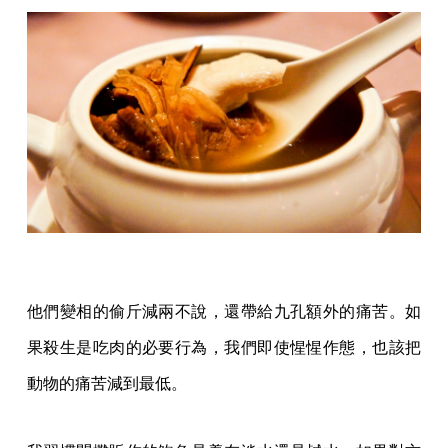
他們變相的偷斤減兩不說，還帶給九孔額外的痛苦。如
果殺生是吃肉的必要行為，我們即使惺惺作態，也該把
動物的痛苦減到最低。