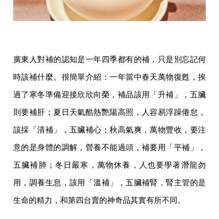
廣東人對補的認知是一年四季都有的補，只是別忘記何
時該補什麼。很簡單介紹：一年當中春天萬物復甦，挨
過了寒冬準備迎接欣欣向榮，補品該用「升補」，五臟
則要補肝；夏日天氣酷熱艷陽高照，人容易浮躁倦怠，
該採「清補」，五臟補心；秋高氣爽，萬物豐收，要注
意的是身體的調解，營養不能過頭，補要用「平補」，
五臟補肺；冬日嚴寒，萬物休養，人也要學著潛龍勿
用，調養生息，該用「溫補」，五臟補腎，腎主管的是
生命的精力，和第四台賣的神奇品其實有所不同。