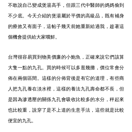
不敢說自己變成煲湯高手，但跟三代中醫師的媽媽偷到
不少底。今天介紹的煲湯屬於平價的高級品，既有補身
的療效又有面子，這帖子幾天前她重新給過我，趁著這
個機會提供給大家嚐鮮。
台灣很容易買到物美價廉的小鮑魚，正確來說它們該算
大隻一點的九孔。買的時候可以多逛幾攤，價位常會分
佈在兩個區間。這樣的分佈背後是有它的道理，有些商
人把九孔養在淡水裡，這樣的養法九孔壽命都不長，但
是因為滲透壓的關係九孔會吸收比較多的水分，秤起來
也比較重，說穿了是不上道的生意手法，這些就是比較
便宜的九孔。