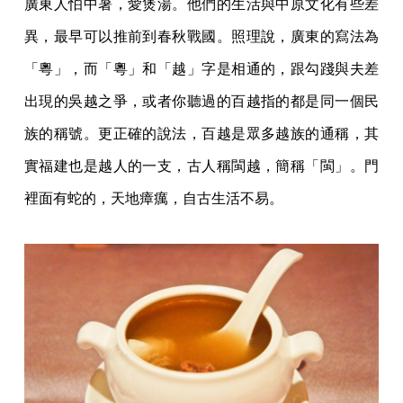
廣東人怕中暑，愛煲湯。他們的生活與中原文化有些差
異，最早可以推前到春秋戰國。照理說，廣東的寫法為
「粵」，而「粵」和「越」字是相通的，跟勾踐與夫差
出現的吳越之爭，或者你聽過的百越指的都是同一個民
族的稱號。更正確的說法，百越是眾多越族的通稱，其
實福建也是越人的一支，古人稱閩越，簡稱「閩」。門
裡面有蛇的，天地瘴癘，自古生活不易。