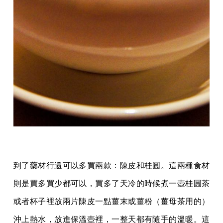
到了藥材行還可以多買兩款：陳皮和桂圓。這兩種食材
則是買多買少都可以，買多了天冷的時候煮一壺桂圓茶
或者杯子裡放兩片陳皮一點薑末或薑粉（薑母茶用的）
沖上熱水，放進保溫壺裡，一整天都有隨手的溫暖。這