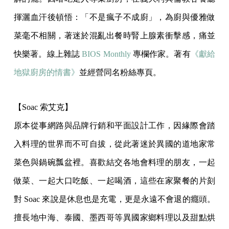
揮灑血汗後頓悟：「不是瘋子不成廚」，為廚與優雅做
菜毫不相關，著迷於混亂出餐時腎上腺素衝擊感，痛並
快樂著。線上雜誌
BIOS Monthly
專欄作家。著有
《獻給
地獄廚房的情書》
並經營同名粉絲專頁。
【Soac 索艾克】
原本從事網路與品牌行銷和平面設計工作，因緣際會踏
入料理的世界而不可自拔，從此著迷於異國的道地家常
菜色與鍋碗瓢盆裡。喜歡結交各地會料理的朋友，一起
做菜、一起大口吃飯、一起喝酒，這些在家聚餐的片刻
對 Soac 來說是休息也是充電，更是永遠不會退的癮頭。
擅長地中海、泰國、墨西哥等異國家鄉料理以及甜點烘