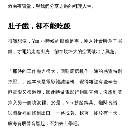
敦南夜講堂，與我們分享走過的料理人生。
肚子餓，卻不能吃飯
很難想像，Yen 小時候的廚藝是零，剛入社會時為了省
錢，才開始走進廚房，卻在幾坪大的空間做出了興趣。
「那時的工作壓力很大，回到廚房亂作一通的感覺特別
抒壓。」她本來是電影雜誌編輯，覺得雜誌有些辛苦，
但電影又很過癮，因此轉做電影行銷跟宣傳，沒想到竟
掉入另一個坑洞裡。於是，Yen 抄起鍋具、翻閱食譜，
試圖從裡面找到出口，一路找著、找著，終於有一天，
腦海有股聲音響起：不如去上學吧。