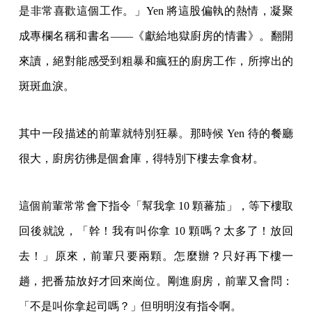
是非常喜歡這個工作。」Yen 將這股偏執的熱情，凝聚
成專欄名稱和書名――《獻給地獄廚房的情書》。翻開
來讀，絕對能感受到粗暴和瘋狂的廚房工作，所擰出的
斑斑血淚。
其中一段描述的前輩就特別狂暴。那時候 Yen 待的餐廳
很大，廚房彷彿是個倉庫，得特別下樓去拿食材。
這個前輩常常會下指令「幫我拿 10 顆蕃茄」，等下樓取
回後就說，「幹！我有叫你拿 10 顆嗎？太多了！放回
去！」原來，前輩只要兩顆。怎麼辦？只好再下樓一
趟，把番茄放好才回來崗位。剛進廚房，前輩又會問：
「不是叫你拿起司嗎？」但明明沒有指令啊。