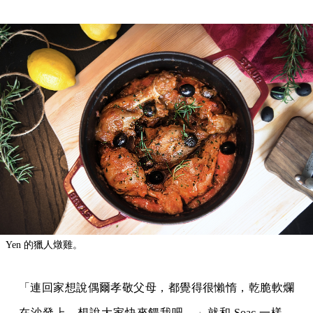
Yen 的獵人燉雞。
「連回家想說偶爾孝敬父母，都覺得很懶惰，乾脆軟爛
在沙發上，想說大家快來餵我吧。」就和 Soac 一樣，