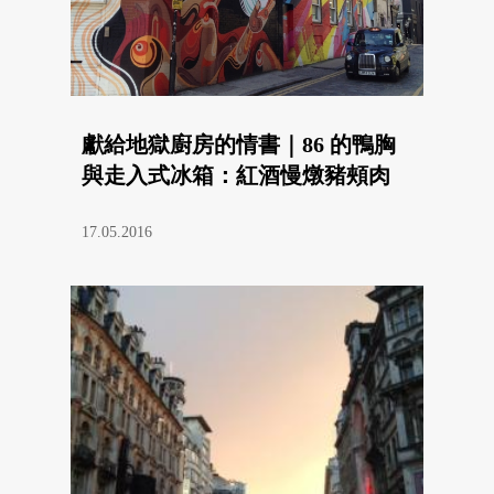
獻給地獄廚房的情書｜86 的鴨胸
與走入式冰箱：紅酒慢燉豬頰肉
17.05.2016