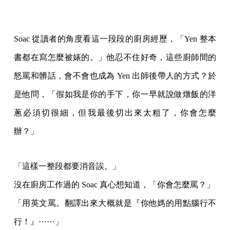
Soac 從讀者的角度看這一段段的廚房經歷，「Yen 整本
書都在寫怎麼被婊的。」他忍不住好奇，這些廚師間的
怒罵和髒話，會不會也成為 Yen 出師後帶人的方式？於
是他問，「假如我是你的手下，你一早就說做燉飯的洋
蔥必須切很細，但我最後切出來太粗了，你會怎麼
辦？」
「這樣一整段都要消音誒。」
沒在廚房工作過的 Soac 真心想知道，「你會怎麼罵？」
「用英文罵。翻譯出來大概就是『你他媽的用點腦行不
行！』⋯⋯」