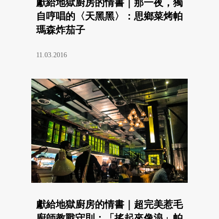
獻給地獄廚房的情書｜那一夜，獨
自哼唱的〈天黑黑〉：思鄉菜烤帕
瑪森炸茄子
11.03.2016
獻給地獄廚房的情書｜超完美惹毛
廚師教戰守則：「搖起來像浪」帕