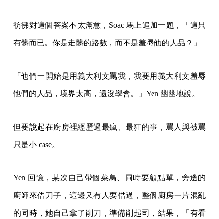
彷彿對這個答案不太滿意，Soac 馬上追加一題，「這只
有髒而已。你是走髒的路數，而不是羞辱他的人品？」
「他們一開始是用義大利文罵我，我要用義大利文羞辱
他們的人品，境界太高，還沒學會。」Yen 幽幽地說。
但要說起在廚房裡經歷過最瘋、最狂的事，罵人與被罵
只是小 case。
Yen 回憶，某次自己帶個菜鳥、同時要顧點單，旁邊的
廚師來借刀子，這邊又有人要借過，整個廚房一片混亂
的同時，她自己拿了削刀，準備削起司，結果，「有看