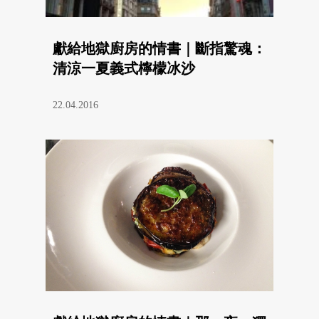
獻給地獄廚房的情書｜斷指驚魂：
清涼一夏義式檸檬冰沙
22.04.2016