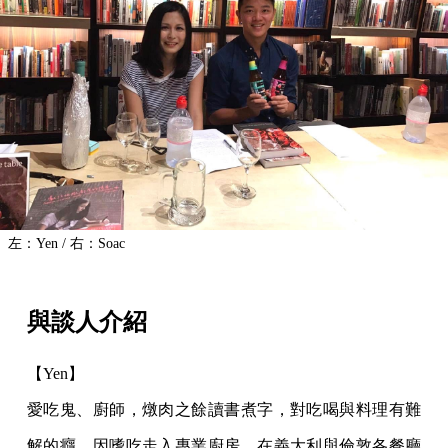
左：Yen / 右：Soac
與談人介紹
【Yen】
愛吃鬼、廚師，燉肉之餘讀書煮字，對吃喝與料理有難
解的癮。因嗜吃走入專業廚房，在義大利與倫敦各餐廳