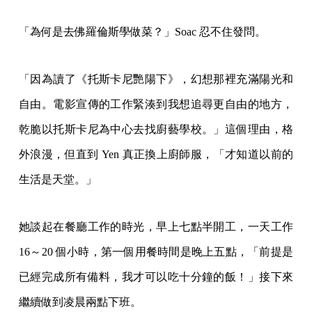
「為何是去佛羅倫斯學做菜？」Soac 忍不住發問。
「因為讀了《托斯卡尼艷陽下》，幻想那裡充滿陽光和
自由。電影宣傳的工作緊湊到我想追尋更自由的地方，
乾脆以托斯卡尼為中心去找廚藝學校。」這個理由，格
外浪漫，但直到 Yen 真正換上廚師服，「才知道以前的
生活是天堂。」
她談起在餐廳工作的時光，早上七點半開工，一天工作
16～20 個小時，第一個用餐時間是晚上五點，「前提是
已經完成所有備料，我才可以吃十分鐘的飯！」接下來
繼續做到凌晨兩點下班。