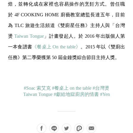
焙，並轉化成在家裡也容易操作的烹飪方式。曾任職
於 4F COOKING HOME 廚藝教室總監長達五年，目前
為 TLC 旅遊生活頻道《雙廚星任務》主持人與「台灣
燙
Taiwan Tongue
」計畫發起人。於 2016 年出版個人第
一本食譜書
《餐桌上 On the table》
。2015 年以《雙廚出
任務》第二季榮獲第 50 屆金鐘獎綜合節目主持人獎。
#Soac 索艾克
#餐桌上 on the table
#台灣燙
Taiwan Tongue
#獻給地獄廚房的情書
#Yen