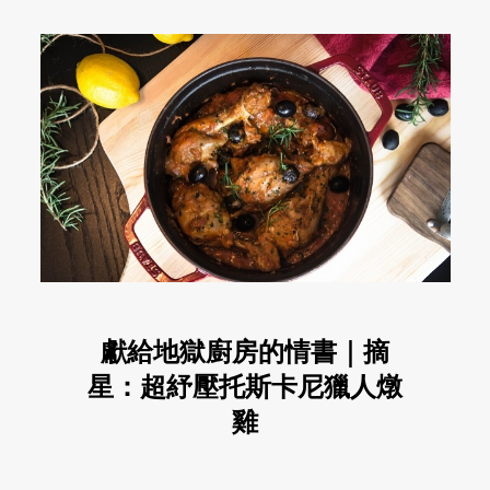
獻給地獄廚房的情書｜摘
星：超紓壓托斯卡尼獵人燉
雞