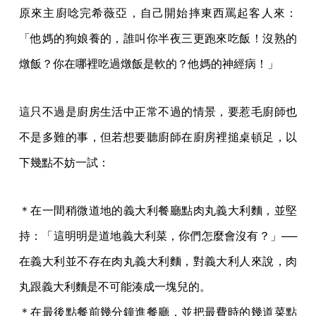
原來主廚唸完希薇亞，自己開始摔東西罵起客人來：
「他媽的狗娘養的，誰叫你半夜三更跑來吃飯！沒熟的
燉飯？你在哪裡吃過燉飯是軟的？他媽的神經病！」
這只不過是廚房生活中正常不過的情景，要惹毛廚師也
不是多難的事，但若想要聽廚師在廚房裡搥桌頓足，以
下幾點不妨一試：
＊在一間稍微道地的義大利餐廳點肉丸義大利麵，並堅
持：「這明明是道地義大利菜，你們怎麼會沒有？」──
在義大利並不存在肉丸義大利麵，對義大利人來說，肉
丸跟義大利麵是不可能湊成一塊兒的。
＊在最後點餐前幾分鐘進餐廳，並把最費時的幾道菜點