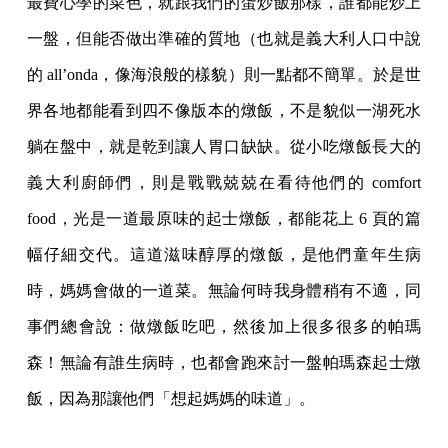
最費心學的菜色，就跟我們的蛋炒飯那樣，誰都能炒上
一盤，但能否做出準確的質地（也就是義大利人口中說
的 all’onda，像海浪般的樣貌）則一點都不簡單。於是世
界各地都能看到四不像版本的燉飯，不是貌似一湖死水
躺在盤中，就是乾到讓人胃口缺缺。從小吃燉飯長大的
義大利廚師們，則是戰戰兢兢在看待他們的 comfort
food，光是一道最原味的起士燉飯，都能花上 6 頁的篇
幅仔細交代。這道滋味醇厚的燉飯，是他們童年生病
時，媽媽會做的一道菜。無論何時我身體稍有不適，同
事們總會說：做燉飯吃吧，然後加上很多很多的帕瑪
森！無論有誰生病時，也都會跑來討一盤帕瑪森起士燉
飯，因為那讓他們「想起媽媽的味道」。