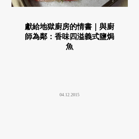
獻給地獄廚房的情書｜與廚
師為鄰：香味四溢義式鹽焗
魚
04.12.2015