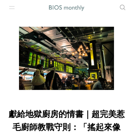
獻給地獄廚房的情書｜超完美惹
毛廚師教戰守則：「搖起來像