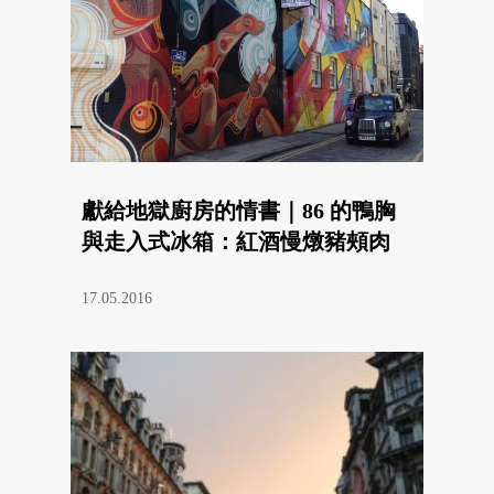
獻給地獄廚房的情書｜86 的鴨胸
與走入式冰箱：紅酒慢燉豬頰肉
17.05.2016