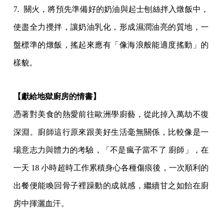
7. 關火，將預先準備好的奶油與起士刨絲拌入燉飯中，
使盡全力攪拌，讓奶油乳化，形成濕潤油亮的質地，一
盤標準的燉飯，搖起來應有「像海浪般能適度搖動」的
樣貌。
【獻給地獄廚房的情書】
憑著對美食的熱愛前往歐洲學廚藝，從此掉入萬劫不復
深淵。廚師這行原來跟美好生活毫無關係，比較像是一
場意志力與體力的考驗，「不是瘋子當不了 廚師」，在
一天 18 小時超時工作累積身心各種傷痕後，一次順利的
出餐便能喚回骨子裡躁動的成就感，繼續甘之如飴在廚
房中揮灑血汗。