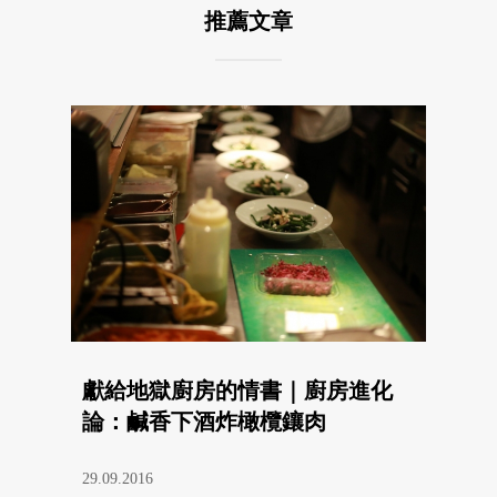
推薦文章
獻給地獄廚房的情書｜廚房進化
論：鹹香下酒炸橄欖鑲肉
29.09.2016