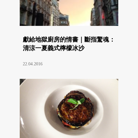
獻給地獄廚房的情書｜斷指驚魂：
清涼一夏義式檸檬冰沙
22.04.2016