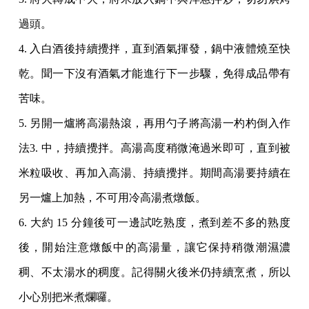
過頭。
4. 入白酒後持續攪拌，直到酒氣揮發，鍋中液體燒至快
乾。聞一下沒有酒氣才能進行下一步驟，免得成品帶有
苦味。
5. 另開一爐將高湯熱滾，再用勺子將高湯一杓杓倒入作
法3. 中，持續攪拌。高湯高度稍微淹過米即可，直到被
米粒吸收、再加入高湯、持續攪拌。期間高湯要持續在
另一爐上加熱，不可用冷高湯煮燉飯。
6. 大約 15 分鐘後可一邊試吃熟度，煮到差不多的熟度
後，開始注意燉飯中的高湯量，讓它保持稍微潮濕濃
稠、不太湯水的稠度。記得關火後米仍持續烹煮，所以
小心別把米煮爛囉。