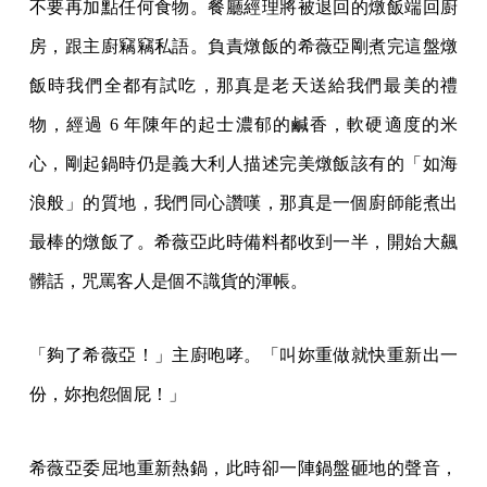
不要再加點任何食物。餐廳經理將被退回的燉飯端回廚
房，跟主廚竊竊私語。負責燉飯的希薇亞剛煮完這盤燉
飯時我們全都有試吃，那真是老天送給我們最美的禮
物，經過 6 年陳年的起士濃郁的鹹香，軟硬適度的米
心，剛起鍋時仍是義大利人描述完美燉飯該有的「如海
浪般」的質地，我們同心讚嘆，那真是一個廚師能煮出
最棒的燉飯了。希薇亞此時備料都收到一半，開始大飆
髒話，咒罵客人是個不識貨的渾帳。
「夠了希薇亞！」主廚咆哮。「叫妳重做就快重新出一
份，妳抱怨個屁！」
希薇亞委屈地重新熱鍋，此時卻一陣鍋盤砸地的聲音，