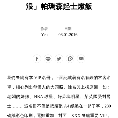
浪」帕瑪森起士燉飯
作者
日期
Yen
08.01.2016
我們餐廳有本 VIP 名冊，上面記載著有名有錢的常客名
單，細心列出每個人的大頭照、姓名與上榜原因，如：
老闆的妹妹、NBA 球星、好萊塢明星、某英國受封爵
士……。這名冊不僅是把幾張 A4 紙黏在一起了事，230
磅紙彩色印刷，還鄭重加上封面：XXX 餐廳重要 VIP，