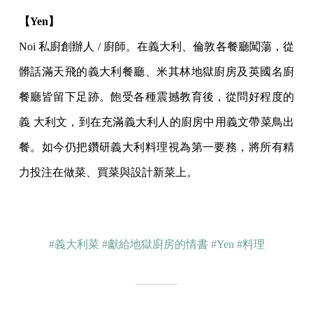
【Yen】
Noi 私廚創辦人 / 廚師。在義大利、倫敦各餐廳闖蕩，從
髒話滿天飛的義大利餐廳、米其林地獄廚房及英國名廚
餐廳皆留下足跡。飽受各種震撼教育後，從問好程度的
義 大利文，到在充滿義大利人的廚房中用義文帶菜鳥出
餐。如今仍把鑽研義大利料理視為第一要務，將所有精
力投注在做菜、買菜與設計新菜上。
#義大利菜
#獻給地獄廚房的情書
#Yen
#料理