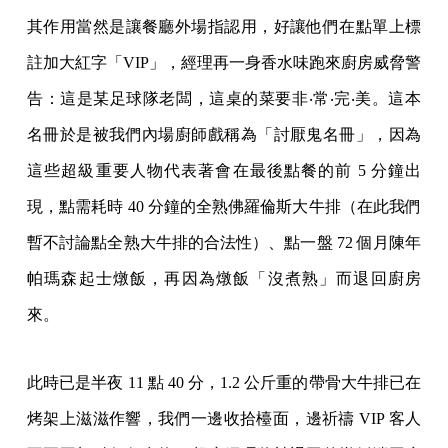
其作用當然是讓餐廳外場指認用，好讓他們在點單上標
註加大紅字「VIP」，經理再一身香水味跑來廚房威脅警
告：這是某足球隊老闆，這桌的菜要非‧常‧完‧美。這本
名冊於是被我們內場廚師戲稱為「討厭鬼名冊」，因為
這些超級重要人物代表著會在最後點餐的前 5 分鐘出
現，點需耗時 40 分鐘的全熟佛羅倫斯大牛排（在此我們
暫不討論點全熟大牛排的合法性）、點一盤 72 個月陳年
帕瑪森起士燉飯，再因為燉飯「沒煮熟」而退回廚房
來。
此時已是半夜 11 點 40 分，1.2 公斤重的帶骨大牛排已在
烤架上滋滋作響，我們一邊收拾檯面，邊祈禱 VIP 客人