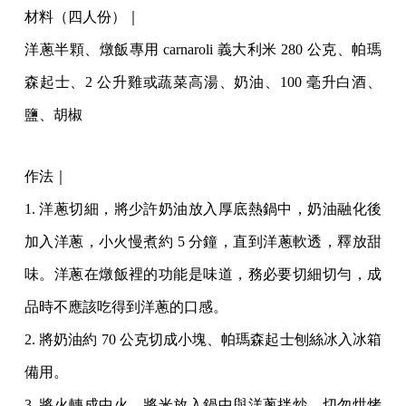
材料（四人份）｜
洋蔥半顆、燉飯專用 carnaroli 義大利米 280 公克、帕瑪
森起士、2 公升雞或蔬菜高湯、奶油、100 毫升白酒、
鹽、胡椒
作法｜
1. 洋蔥切細，將少許奶油放入厚底熱鍋中，奶油融化後
加入洋蔥，小火慢煮約 5 分鐘，直到洋蔥軟透，釋放甜
味。洋蔥在燉飯裡的功能是味道，務必要切細切勻，成
品時不應該吃得到洋蔥的口感。
2. 將奶油約 70 公克切成小塊、帕瑪森起士刨絲冰入冰箱
備用。
3. 將火轉成中火，將米放入鍋中與洋蔥拌炒，切勿烘烤