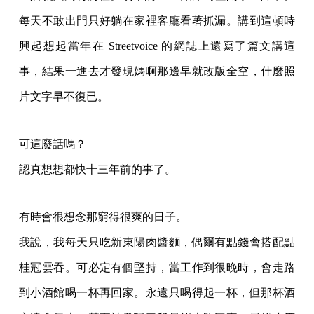
每天不敢出門只好躺在家裡客廳看著抓漏。講到這頓時
興起想起當年在 Streetvoice 的網誌上還寫了篇文講這
事，結果一進去才發現媽啊那邊早就改版全空，什麼照
片文字早不復已。
可這廢話嗎？
認真想想都快十三年前的事了。
有時會很想念那窮得很爽的日子。
我說，我每天只吃新東陽肉醬麵，偶爾有點錢會搭配點
桂冠雲吞。可必定有個堅持，當工作到很晚時，會走路
到小酒館喝一杯再回家。永遠只喝得起一杯，但那杯酒