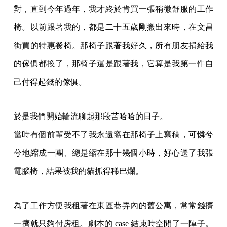
對，直到今年過年，我才終於肯買一張稍微舒服的工作
椅。以前跟著我的，都是二十五歲剛搬出來時，在文昌
街買的特惠餐椅。那椅子跟著我好久，所有朋友捐給我
的傢俱都換了，那椅子還是跟著我，它算是我第一件自
己付得起錢的傢俱。
於是我們開始輪流聊起那段苦哈哈的日子。
當時有個前輩受不了我永遠窩在那椅子上寫稿，可憐兮
兮地縮成一團、總是縮在那十幾個小時，好心送了我張
電腦椅，結果被我的貓抓得稀巴爛。
為了工作方便我租著在東區巷弄內的舊公寓，常常錢擠
一擠就只夠付房租。劇本的 case 結束時空閒了一陣子。