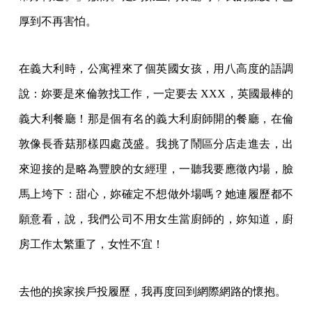
厚到不再害怕。
在義大利時，公寓裡來了個英國女孩，用八高度的語調
說：妳要是來倫敦找工作，一定要去 XXX，英國最棒的
義大利餐廳！那是個有名的義大利廚師開的餐廳，在倫
敦像長香菇那樣四處茂盛。我挑了鬧區分店走進去，出
來迎接的是略為豐腴的女經理，一聽我要應徵內場，臉
馬上垮下：甜心，妳確定不想做外場嗎？她連履歷都不
願意看，說，我們公司不用女生當廚師的，妳知道，廚
房工作太繁重了，女性不宜！
去他的挨家挨戶投履歷，我再度回到網際網路的懷抱。