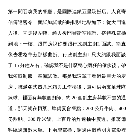
第一間召喚我的餐廳，是國際連鎖五星級飯店。人資寄
信傳達密令，面試加試做的時間與地點如下：從大門進
入後、直走後左轉、繞去後門警衛室換證、搭特殊電梯
到地下一樓、跟門房說妳要跟行政副主廚L 面試。簡直
像去霍格華茲那樣曲折。行政副主廚L 只大約跟我面談
了 15 分鐘左右，確認我不是什麼喪心病狂的傢伙後，帶
我領取制服，準備試做。那是我這輩子看過最巨大的廚
房，擺滿各式器具冰箱與工作檯後，還可供兩支足球隊
練球。裡面有無數個廚師、約 20 個副主廚與數不盡的通
道，那天就在切菜、準備宴會餐點：200 公斤牛肉、400
份甜點、300 斤米飯、上百斤的炸透抽中度過。推著備
料繞過無數大廳、下兩層電梯，穿過兩個蔡明亮電影裡