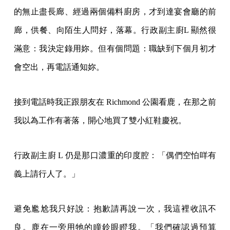
的無止盡長廊、經過兩個備料廚房，才到達宴會廳的前
廊，供餐、向陌生人問好，落幕。行政副主廚L 顯然很
滿意：我決定錄用妳。但有個問題：職缺到下個月初才
會空出，再電話通知妳。
接到電話時我正跟朋友在 Richmond 公園看鹿，在那之前
我以為工作有著落，開心地買了雙小紅鞋慶祝。
行政副主廚 L 仍是那口濃重的印度腔：「偶們空怕咩有
義上請行人了。」
避免尷尬我只好說：抱歉請再說一次，我這裡收訊不
良。鹿在一旁用牠的瞳鈴眼瞪我。「我們確認過預算