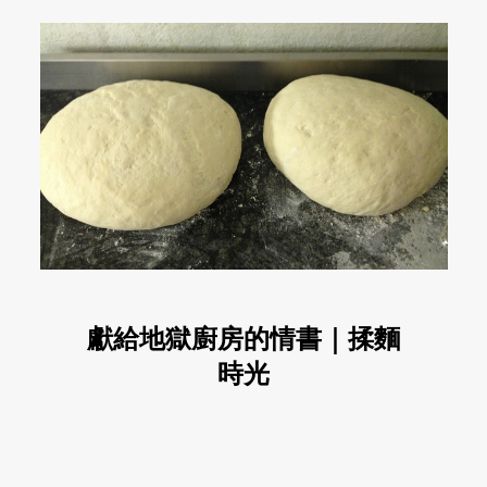
獻給地獄廚房的情書｜揉麵
時光