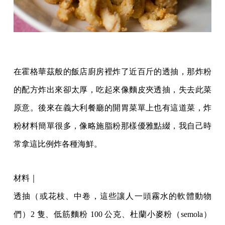
在霍格華茲般的飯店廚房裡炸了近百斤的透抽，那炸粉
的配方炸出來卻太厚，吃起來像麵皮夾透抽，失去此菜
原意。後來在義大利餐廳的開胃菜單上也有這道菜，炸
粉材料簡單很多，像略施脂粉那樣優雅點綴，我自己時
常拿這比例炸各種海鮮。
材料｜
透抽（或花枝、中卷，這些讓人一頭霧水的軟體動物
們）2 隻、低筋麵粉 100 公克、杜蘭小麥粉（semola）