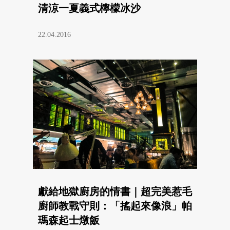
清涼一夏義式檸檬冰沙
22.04.2016
獻給地獄廚房的情書｜超完美惹毛
廚師教戰守則：「搖起來像浪」帕
瑪森起士燉飯