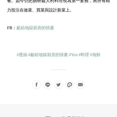
餐。如今仍把鑽研義大利料理視為第一要務，將所有精
力投注在做菜、買菜與設計新菜上。
FB：
獻給地獄廚房的情書
#透抽
#獻給地獄廚房的情書
#Yen
#料理
#海鮮