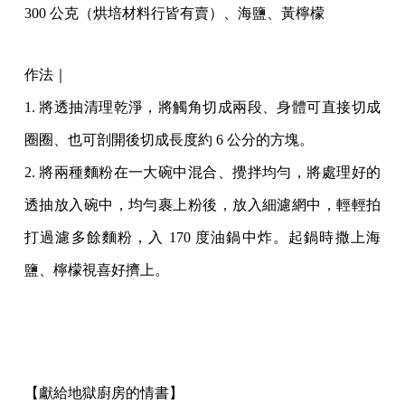
300 公克（烘培材料行皆有賣）、海鹽、黃檸檬
作法｜
1. 將透抽清理乾淨，將觸角切成兩段、身體可直接切成
圈圈、也可剖開後切成長度約 6 公分的方塊。
2. 將兩種麵粉在一大碗中混合、攪拌均勻，將處理好的
透抽放入碗中，均勻裹上粉後，放入細濾網中，輕輕拍
打過濾多餘麵粉，入 170 度油鍋中炸。起鍋時撒上海
鹽、檸檬視喜好擠上。
【獻給地獄廚房的情書】