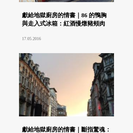
獻給地獄廚房的情書｜86 的鴨胸
與走入式冰箱：紅酒慢燉豬頰肉
17.05.2016
獻給地獄廚房的情書｜斷指驚魂：