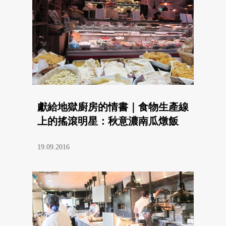
獻給地獄廚房的情書｜食物生產線
上的搖滾明星：秋意濃南瓜燉飯
19.09.2016