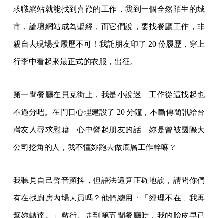
求職網站就能找到喜歡的工作，我到一個全然陌生的城
市，論壇網站成為聖經，而它們說，要找餐廳工作，非
親自去現場投履歷不可！我託朋友印了 20 份履歷，穿上
行李中看起來最正式的衣服，出征。
第一間餐廳在貝克街上，我是小說迷，工作從這找起也
不過分吧。在門口心理建設了 20 分鐘，不斷傳簡訊給台
灣友人尋求慰藉，心中響起朋友的話：妳是曾被國際大
公司挖角的人，我不懂妳跑去做底層工作幹嘛？
我聽見自己聲音顫抖，但語法還算正確地說，請問你們
有在找廚房內場人員嗎？他們總用：「經理不在，我再
幫妳轉達。」敷衍。走到第五間餐廳時，我的臉皮早已