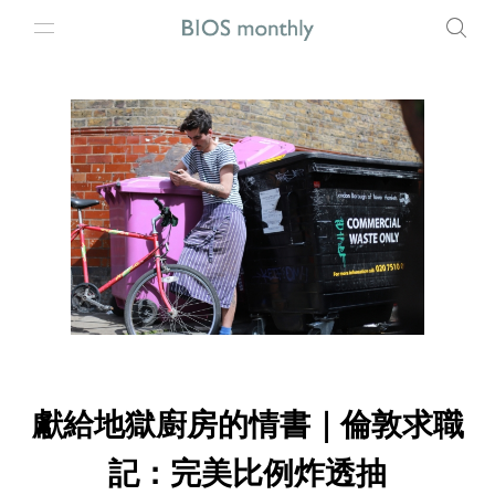
獻給地獄廚房的情書｜倫敦求職
記：完美比例炸透抽