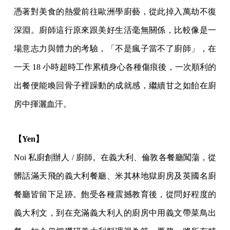
憑著對美食的熱愛前往歐洲學廚藝，從此掉入萬劫不復
深淵。廚師這行原來跟美好生活毫無關係，比較像是一
場意志力與體力的考驗，「不是瘋子當不了廚師」，在
一天 18 小時超時工作累積身心各種傷痕後，一次順利的
出餐便能喚回骨子裡躁動的成就感，繼續甘之如飴在廚
房中揮灑血汗。
【Yen】
Noi 私廚創辦人 / 廚師。在義大利、倫敦各餐廳闖蕩，從
髒話滿天飛的義大利餐廳、米其林地獄廚房及英國名廚
餐廳皆留下足跡。飽受各種震撼教育後，從問好程度的
義大利文，到在充滿義大利人的廚房中用義文帶菜鳥出