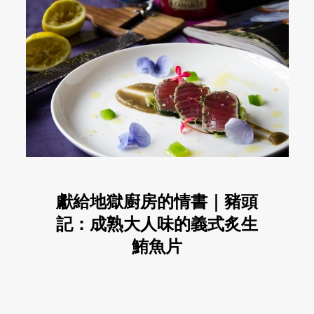
獻給地獄廚房的情書｜豬頭
記：成熟大人味的義式炙生
鮪魚片