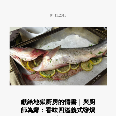
04.11.2015
獻給地獄廚房的情書｜與廚
師為鄰：香味四溢義式鹽焗