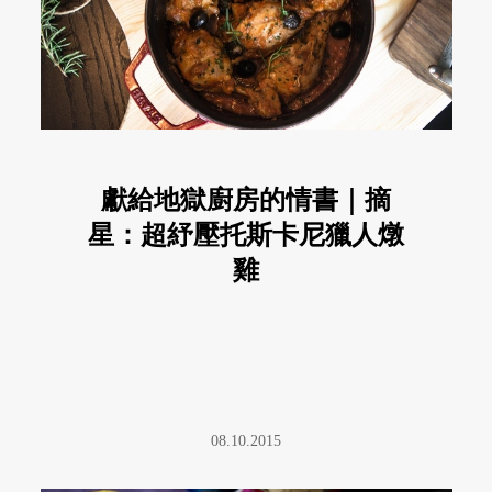
獻給地獄廚房的情書｜摘
星：超紓壓托斯卡尼獵人燉
雞
08.10.2015